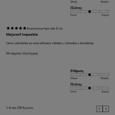
Μικρό
Μεγάλο
Πλάτος
Στενό
Ευρεία
·
Anonymous
πριν από 5 έτη
Mejores? Imposible
Llevo usándolas ya unos añosson cálidas y cómodas y duraderas.
Μετάφραση Αξιολόγησης
Ρύθμιση
Μικρό
Μεγάλο
Πλάτος
Στενό
Ευρεία
1–8 από 274 Κριτικές