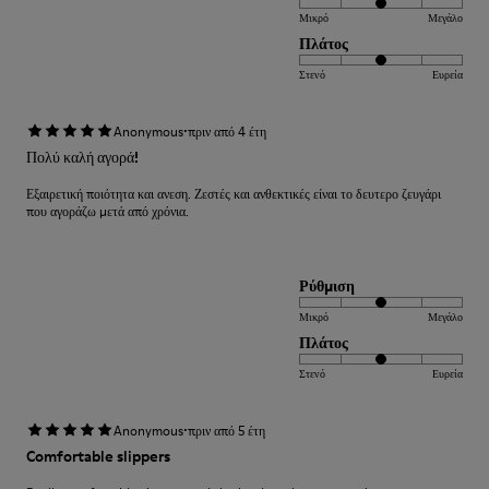
Μικρό
Μεγάλο
Πλάτος
Στενό
Ευρεία
·
Anonymous
πριν από 4 έτη
Πολύ καλή αγορά!
Εξαιρετική ποιότητα και ανεση. Ζεστές και ανθεκτικές είναι το δευτερο ζευγάρι
που αγοράζω μετά από χρόνια.
Ρύθμιση
Μικρό
Μεγάλο
Πλάτος
Στενό
Ευρεία
·
Anonymous
πριν από 5 έτη
Comfortable slippers