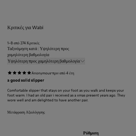
υλικά υψηλής ποιότητας. Η χρήση των σωστών προϊόντων
πολυεστέρας
φροντίδας παπουτσιών τα προστατεύει και διασφαλίζει ότι θα
διαρκέσουν περισσότερο.
Κριτικές για Wabi
Για λεπτομερείς οδηγίες σχετικά με τον τρόπο φροντίδας του
ζευγαριού σας, επισκεφθείτε τον
Οδηγό φροντίδας παπουτσιών
1–8 από 274 Κριτικές
Ταξινόμηση κατά : Υψηλότερη προς
χαμηλότερη βαθμολογία
Υψηλότερη προς χαμηλότερη βαθμολογία
·
Anonymous
πριν από 4 έτη
a good solid slipper
Comfortable slipper that stays on your foot as you walk and keeps your
foot warm. I had an old pair i received as a xmas present years ago. They
wore well and am delighted to have another pair.
Μετάφραση Αξιολόγησης
Ρύθμιση