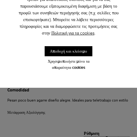
παρουσιάσουμε εξατομικευμένη διαφήμιση με βάση το
Un comfort così mai provato prima. Un caldo abbraccio
προφίλ των συνηθειών περιήγησής σας (π.χ. σελίδες που
επισκεφτήκατε). Μπορείτε να λάβετε περισσότερες
Μετάφραση Αξιολόγησης
πληροφορίες και να διαμορφώσετε τις προτιμήσεις σας
στην
Πολιτική για τα cookies
.
Ρύθμιση
Αποδοχή και κλείσιμο
Μικρό
Μεγάλο
Πλάτος
Χρησιμοποιήστε μόνο τα
Στενό
Ευρεία
απαραίτητα cookies
·
Anonymous
πριν από 4 έτη
Comodidad
Pesan poco buen agarre diseño alegre. Ideales para teletrabajo con estilo
Μετάφραση Αξιολόγησης
Ρύθμιση