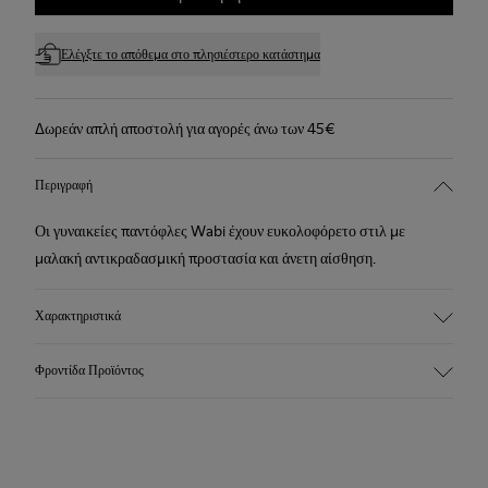
Ελέγξτε το απόθεμα στο πλησιέστερο κατάστημα
Δωρεάν απλή αποστολή για αγορές άνω των 45€
Περιγραφή
Οι γυναικείες παντόφλες Wabi έχουν ευκολοφόρετο στιλ με
μαλακή αντικραδασμική προστασία και άνετη αίσθηση.
Χαρακτηριστικά
90% μάλλινο ύφασμα
Φροντίδα Προϊόντος
Χρώμα: γαλαζοπράσινο
Ανακυκλωμένη λαστιχένια εξωτερική σόλα: καλό κράτημα
Tweed in & out: εξαιρετικά ζεστά, προσφέρουν προστασία από τις
κλιματικές συνθήκες
Τα παπούτσια μας κατασκευάζονται από προσεκτικά επιλεγμένα
Επένδυση: 72% ύφασμα (90% μαλλί - 10% πολυεστέρας) 28%