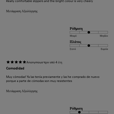
Really comfortable slippers and the bright colour is very cheery
Μετάφραση Αξιολόγησης
Ρύθμιση
Μικρό
Μεγάλο
Πλάτος
Στενό
Ευρεία
·
Anonymous
πριν από 4 έτη
Comodidad
Muy cómodas! Ya las tenía previamente y las he comprado de nuevo
porque a parte de cómodas son muy resistentes
Μετάφραση Αξιολόγησης
Ρύθμιση