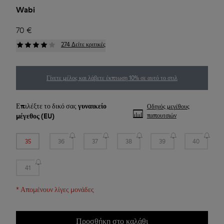
Wabi
70 €
274 Δείτε κριτικές
Γίνετε μέλος και λάβετε έκπτωση 10% σε αυτό το στιλ
Επιλέξτε το δικό σας
γυναικείο
Οδηγός μεγέθους
μέγεθος
(EU)
παπουτσιών
35
36
37
38
39
40
41
*
Απομένουν λίγες μονάδες
Προσθήκη στο καλάθι