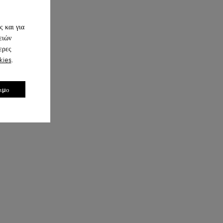
προϊόντων φροντίδας παπουτσιών τα
Επένδυση
προστατεύει και διασφαλίζει ότι θα
80% Ύφασμα (75% ανακυκλωμένο
διαρκέσουν περισσότερο.
 και για
Πολυεστέρας - 14% Hilo-PU - 11%
ειών
spandex) 20% ανακυκλωμένο
Για λεπτομερείς οδηγίες σχετικά με τον
ερες
Πολυεστέρας
τρόπο φροντίδας του ζευγαριού σας,
kies
.
επισκεφθείτε τον
Οδηγό φροντίδας
παπουτσιών
σιμο