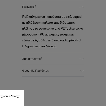
Περιγραφή
Ροζ καθημερινά παπούτσια σε στιλ caged
με αδιάβροχη κάλτσα τρισδιάστατης
πλέξης στο εσωτερικό από PET, εξωτερικό
μέρος από TPU άμεσης έγχυσης και
εξωτερικές σόλες από ανακυκλωμένο PU.
Πλήρως ανακυκλώσιμα.
Χαρακτηριστικά
Επάνω μέρος
Φροντίδα Προϊόντος
Ύφασμα / Συνθετικό
Χρώμα
Ροζ
Εξωτερική σόλα/Χαρακτηριστικά
Τα παπούτσια μας κατασκευάζονται από
PU / TPU
ε χωρίς αποδοχή
προσεκτικά επιλεγμένα υλικά υψηλής
Εσωτερική σόλα
ποιότητας. Η χρήση των σωστών
PU