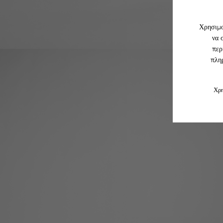
Χρησιμο
να 
περ
πληρ
Χρη