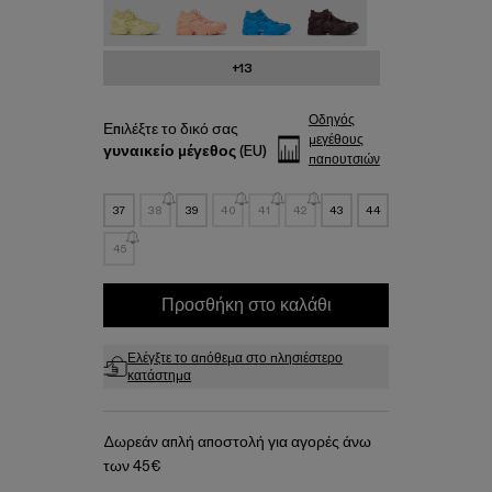
+13
Οδηγός
Επιλέξτε το δικό σας
μεγέθους
γυναικείο μέγεθος
(EU)
παπουτσιών
37
38
39
40
41
42
43
44
45
Προσθήκη στο καλάθι
Ελέγξτε το απόθεμα στο πλησιέστερο
κατάστημα
Δωρεάν απλή αποστολή για αγορές άνω
των 45€