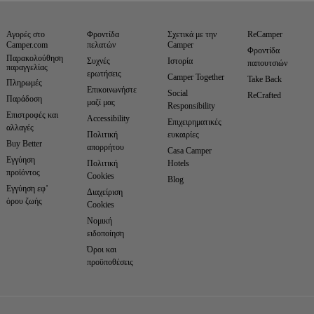
Αγορές στο
Φροντίδα
Σχετικά με την
ReCamper
Camper.com
πελατών
Camper
Φροντίδα
Παρακολούθηση
Συχνές
Ιστορία
παπουτσιών
παραγγελίας
ερωτήσεις
Camper Together
Take Back
Πληρωμές
Επικοινωνήστε
Social
ReCrafted
Παράδοση
μαζί μας
Responsibility
Επιστροφές και
Accessibility
Επιχειρηματικές
αλλαγές
Πολιτική
ευκαιρίες
Buy Better
απορρήτου
Casa Camper
Εγγύηση
Πολιτική
Hotels
προϊόντος
Cookies
Blog
Εγγύηση εφ’
Διαχείριση
όρου ζωής
Cookies
Νομική
ειδοποίηση
Όροι και
προϋποθέσεις