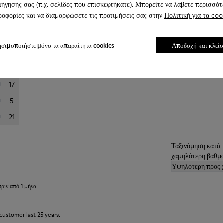
ιήγησής σας (π.χ. σελίδες που επισκεφτήκατε). Μπορείτε να λάβετε περισσότ
οφορίες και να διαμορφώσετε τις προτιμήσεις σας στην
Πολιτική για τα coo
τω για να φιλτράρετε τις κριτικές.
σιμοποιήστε μόνο τα απαραίτητα cookies
Αποδοχή και κλεί
160
23
17
5
21
Ταξινόμηση κατά 
χαμηλότερη βαθμ
Υψηλότερη προς 
πριν από 1 μήνα
customer last 25 years.