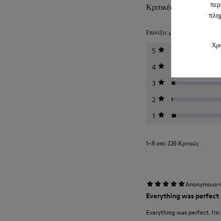
περ
Κριτικές για Pelotas
πληρ
Επιλέξτε μια αξιολόγηση παρακά
Χρη
5
4
3
2
1
1–8 από 226 Κριτικές
·
Anonymous
Everything was perfect
Everything was perfect. I'm 