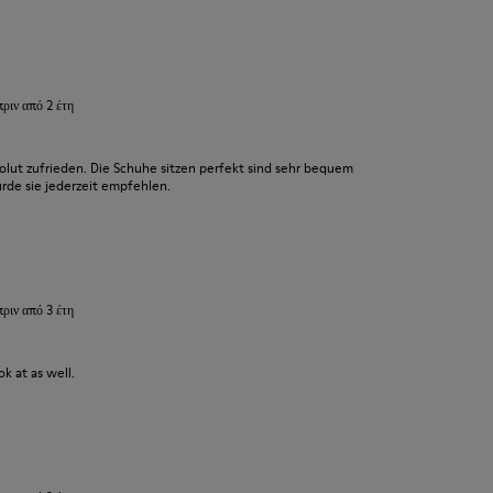
πριν από 2 έτη
olut zufrieden. Die Schuhe sitzen perfekt sind sehr bequem
ürde sie jederzeit empfehlen.
πριν από 3 έτη
k at as well.