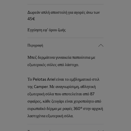
Δωρεάν απλή αποστολή για αγορές άνω των
45€
Εγγύηση εφ’ όρου ζωής
Περιγραφή
Μπεζ δερμάτινα γυναικεία παπούτσια με
εξωτερικές σόλες από λάστιχο.
Το Pelotas Ariel είναι το εμβληματικό στιλ
της Camper. Με αναγνωρίσιμη, αθλητική
εξωτερική σόλα που αποτελείται από 87
σφαίρες, κάθε ζευγάρι είναι χειροποίητο από
ευρωπαϊκό δέρμα με ραφές 360º στην αρχική
λαστιχένια εξωτερική σόλα.