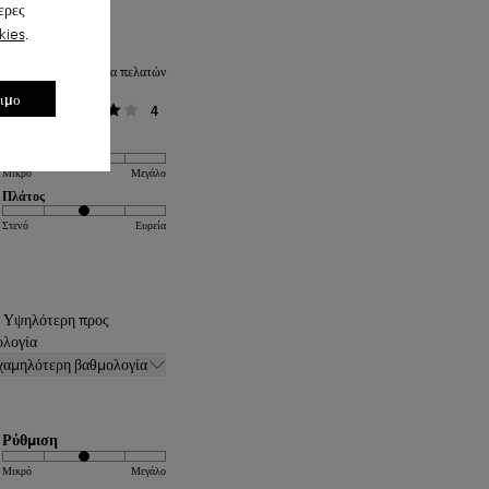
ερες
kies
.
Μέση βαθμολογία πελατών
σιμο
Γενικά
4
Ρύθμιση
Μικρό
Μεγάλο
Πλάτος
Στενό
Ευρεία
: Υψηλότερη προς
ολογία
χαμηλότερη βαθμολογία
Ρύθμιση
Μικρό
Μεγάλο