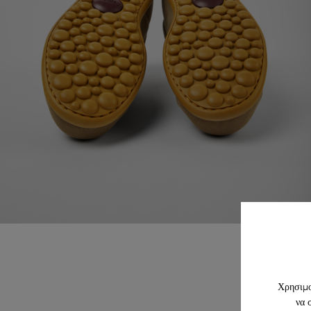
Χρησιμο
να 