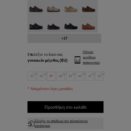
Pelotas - 27205-301
Pelotas - 27205-299
Pelotas - 27205-297
Pelotas - 27205-296
Pelotas - 27205-294
Pelotas - 27205-291
Pelotas - 27205-286
Pelotas - 27205-284
+27
Οδηγός
Επιλέξτε το δικό σας
μεγέθους
γυναικείο μέγεθος
(EU)
παπουτσιών
35
36
37
38
39
40
41
42
*
Απομένουν λίγες μονάδες
Προσθήκη στο καλάθι
Ελέγξτε το απόθεμα στο πλησιέστερο
κατάστημα