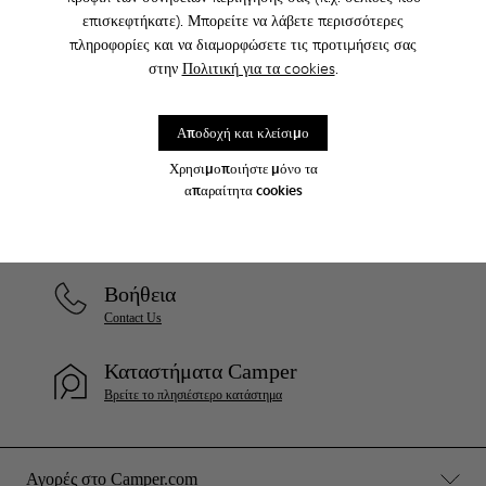
επισκεφτήκατε). Μπορείτε να λάβετε περισσότερες
Σωστά. Ως μέρος της κοινότητάς μας, θα απολαμβάνετε αποκλειστικά
προνόμια όπως εκπτώσεις, έγκαιρη πρόσβαση, προσκλήσεις σε
πληροφορίες και να διαμορφώσετε τις προτιμήσεις σας
εκδηλώσεις και πολλά, πολλά άλλα.
στην
Πολιτική για τα cookies
.
Γίνετε μέλος
Αποδοχή και κλείσιμο
Χρησιμοποιήστε μόνο τα
απαραίτητα cookies
Greece
/
ελληνικά
Βοήθεια
Contact Us
Καταστήματα Camper
Βρείτε το πλησιέστερο κατάστημα
Αγορές στο Camper.com