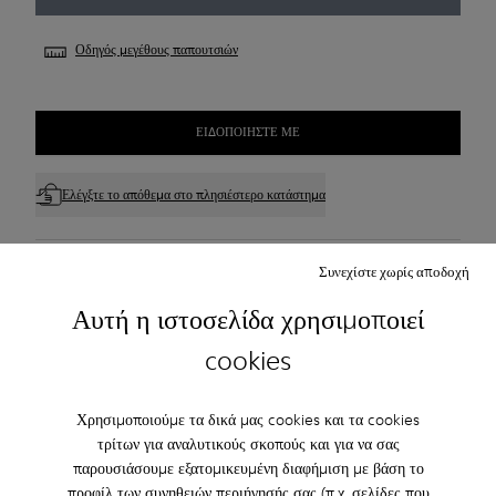
Οδηγός μεγέθους παπουτσιών
ΕΙΔΟΠΟΙΉΣΤΕ ΜΕ
Ελέγξτε το απόθεμα στο πλησιέστερο κατάστημα
Δωρεάν απλή αποστολή για αγορές άνω των 45€
Συνεχίστε χωρίς αποδοχή
Αυτή η ιστοσελίδα χρησιμοποιεί
Φροντίδα Προϊόντος
cookies
Χρησιμοποιούμε τα δικά μας cookies και τα cookies
τρίτων για αναλυτικούς σκοπούς και για να σας
παρουσιάσουμε εξατομικευμένη διαφήμιση με βάση το
Family & Friends: Get 50% Off
προφίλ των συνηθειών περιήγησής σας (π.χ. σελίδες που