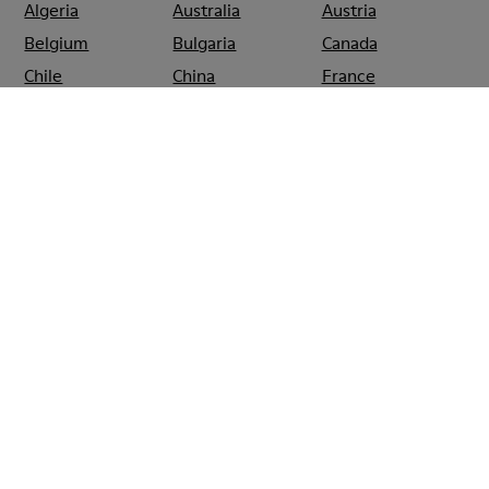
Algeria
Australia
Austria
Belgium
Bulgaria
Canada
Chile
China
France
Germany
Greece
Hong Kong
Ireland
Italy
Japan
Mexico
Netherlands
Portugal
Serbia
Singapore
South Korea
Spain
Switzerland
Taiwan
Thailand
Turkey
United Arab
Emirates
United Kingdom
Usa
CAMPER
SHOPS
SPAIN
BARCELONA
RECAMPER VILADECANS
BARCELONA