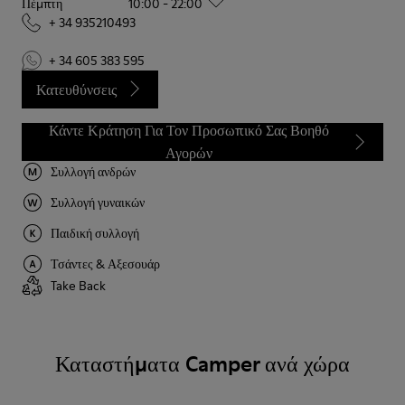
Πέμπτη
10:00 - 22:00
+ 34 935210493
+ 34 605 383 595
Κατευθύνσεις
Κάντε Κράτηση Για Τον Προσωπικό Σας Βοηθό
Αγορών
Συλλογή ανδρών
Συλλογή γυναικών
Παιδική συλλογή
Τσάντες & Αξεσουάρ
Take Back
Καταστήματα Camper ανά χώρα