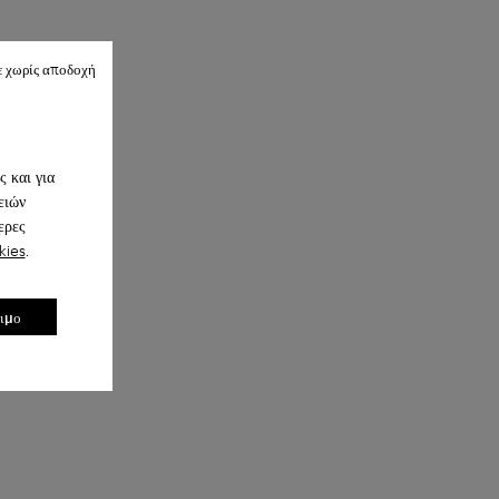
ε χωρίς αποδοχή
 και για
ειών
ερες
kies
.
σιμο