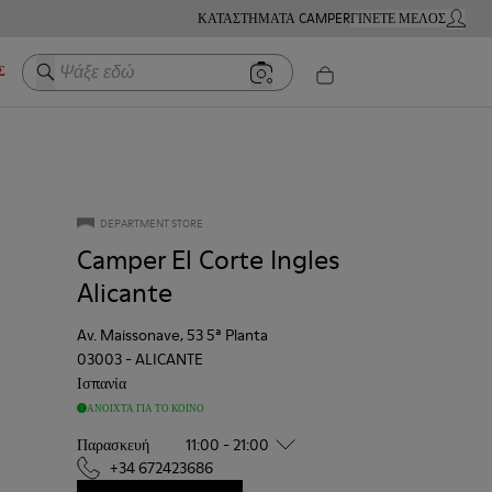
ΚΑΤΑΣΤΉΜΑΤΑ CAMPER
ΓΊΝΕΤΕ ΜΈΛΟΣ
Ο ΛΟΓΑ
Ψάξε εδώ
Σ
DEPARTMENT STORE
Camper El Corte Ingles
Alicante
Av. Maissonave, 53 5ª Planta
03003
-
ALICANTE
Ισπανία
ΑΝΟΙΧΤΆ ΓΙΑ ΤΟ ΚΟΙΝΌ
Παρασκευή
11:00 - 21:00
+34 672423686