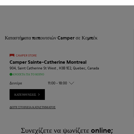
Καταστήματα παπουτσιών Camper σε Κεμπέκ
CAMPER STORE
Camper Sainte-Catherine Montreal
904, Saint Catherine St West , H3B 1E2, Quebec, Canada
ΑΝΟΙΧΤΆ ΓΙΑ ΤΟ ΚΟΙΝΌ
Δευτέρα
11:00 - 18:00
ΚΑΤΕΥΘΎΝΣΕΙΣ
ΔΕΊΤΕ ΣΤΟΙΧΕΊΑ ΚΑΤΑΣΤΉΜΑΤΟΣ
Συνεχίζετε να ψωνίζετε online;