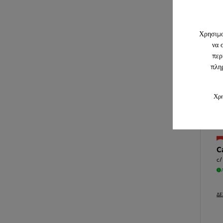
ΔΕ
Χρησιμο
να 
περ
C
πληρ
Av
Χρη
ΔΕ
C
c/
ΔΕ