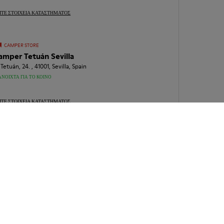
ΊΤΕ ΣΤΟΙΧΕΊΑ ΚΑΤΑΣΤΉΜΑΤΟΣ
CAMPER STORE
amper Tetuán Sevilla
 Tetuán, 24. , 41001, Sevilla, Spain
ΑΝΟΙΧΤΆ ΓΙΑ ΤΟ ΚΟΙΝΌ
ΊΤΕ ΣΤΟΙΧΕΊΑ ΚΑΤΑΣΤΉΜΑΤΟΣ
CAMPER STORE
amper Santa María Malaga
Συνεχίζετε να ψωνίζετε online;
 Santa María, 1, 29015, Malaga, Spain
ΠΡΟΣΩΡΙΝΆ ΚΛΕΙΣΤΌ
Γυναικεία
Ανδρικά
Παιδικά
ΊΤΕ ΣΤΟΙΧΕΊΑ ΚΑΤΑΣΤΉΜΑΤΟΣ
Εκπτώσεις
Εκπτώσεις
CAMPER STORE