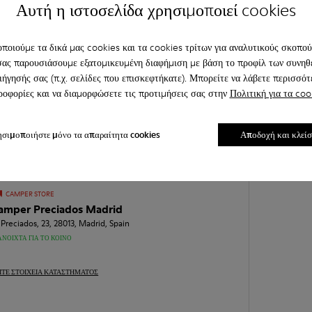
Αυτή η ιστοσελίδα χρησιμοποιεί cookies
ΊΤΕ ΣΤΟΙΧΕΊΑ ΚΑΤΑΣΤΉΜΑΤΟΣ
ποιούμε τα δικά μας cookies και τα cookies τρίτων για αναλυτικούς σκοπούς
σας παρουσιάσουμε εξατομικευμένη διαφήμιση με βάση το προφίλ των συνηθ
CAMPER STORE
ιήγησής σας (π.χ. σελίδες που επισκεφτήκατε). Μπορείτε να λάβετε περισσότ
amper Jaime III Palma De Mallorca
οφορίες και να διαμορφώσετε τις προτιμήσεις σας στην
Πολιτική για τα coo
. de Jaume III, 5, 07012, Illes Balears, Spain
ΑΝΟΙΧΤΆ ΓΙΑ ΤΟ ΚΟΙΝΌ
σιμοποιήστε μόνο τα απαραίτητα cookies
Αποδοχή και κλεί
ΊΤΕ ΣΤΟΙΧΕΊΑ ΚΑΤΑΣΤΉΜΑΤΟΣ
CAMPER STORE
amper Preciados Madrid
 Preciados, 23, 28013, Madrid, Spain
ΑΝΟΙΧΤΆ ΓΙΑ ΤΟ ΚΟΙΝΌ
ΊΤΕ ΣΤΟΙΧΕΊΑ ΚΑΤΑΣΤΉΜΑΤΟΣ