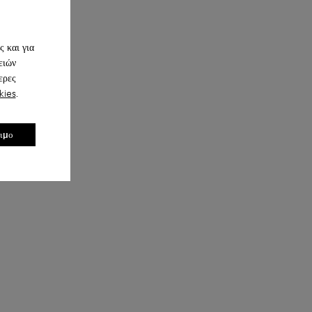
 και για
ειών
ερες
kies
.
σιμο