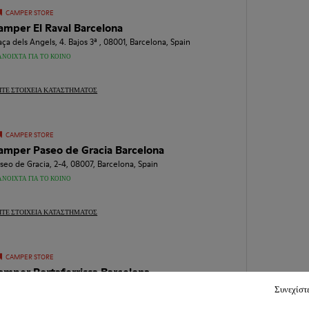
CAMPER STORE
amper El Raval Barcelona
aça dels Angels, 4. Bajos 3ª , 08001, Barcelona, Spain
ΑΝΟΙΧΤΆ ΓΙΑ ΤΟ ΚΟΙΝΌ
ΊΤΕ ΣΤΟΙΧΕΊΑ ΚΑΤΑΣΤΉΜΑΤΟΣ
CAMPER STORE
amper Paseo de Gracia Barcelona
seo de Gracia, 2-4, 08007, Barcelona, Spain
ΑΝΟΙΧΤΆ ΓΙΑ ΤΟ ΚΟΙΝΌ
ΊΤΕ ΣΤΟΙΧΕΊΑ ΚΑΤΑΣΤΉΜΑΤΟΣ
CAMPER STORE
amper Portaferrissa Barcelona
 Portaferrissa, 34, 08002, Barcelona, Spain
Συνεχίστ
ΑΝΟΙΧΤΆ ΓΙΑ ΤΟ ΚΟΙΝΌ