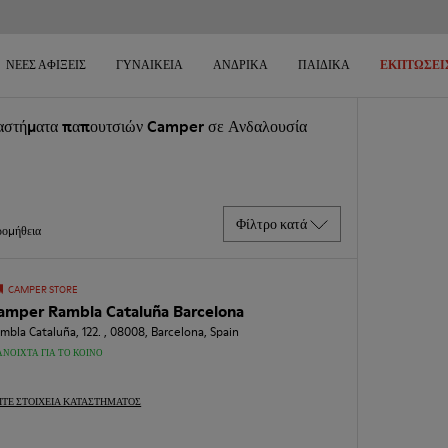
ΝΈΕΣ ΑΦΊΞΕΙΣ
ΓΥΝΑΙΚΕΊΑ
ΑΝΔΡΙΚΆ
ΠΑΙΔΙΚΆ
ΕΚΠΤΏΣΕΙ
αστήματα παπουτσιών Camper σε Ανδαλουσία
Φίλτρο κατά
ομήθεια
CAMPER STORE
amper Rambla Cataluña Barcelona
mbla Cataluña, 122. , 08008, Barcelona, Spain
ΑΝΟΙΧΤΆ ΓΙΑ ΤΟ ΚΟΙΝΌ
ΊΤΕ ΣΤΟΙΧΕΊΑ ΚΑΤΑΣΤΉΜΑΤΟΣ