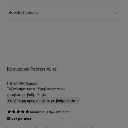
Επάνω μέρος
Φροντίδα Προϊόντος
Ύφασμα / Δέρμα μοσχαριού
Χρώμα
Μπλε
Εξωτερική σόλα/Χαρακτηριστικά
Εξωτερικές σόλες EVA
Τα παπούτσια μας κατασκευάζονται από προσεκτικά επιλεγμένα
Εσωτερικός πάτος
υλικά υψηλής ποιότητας. Η χρήση των σωστών προϊόντων
Πάτος EVA
φροντίδας παπουτσιών τα προστατεύει και διασφαλίζει ότι θα
διαρκέσουν περισσότερο.
Κριτικές για Pelotas XLite
Για λεπτομερείς οδηγίες σχετικά με τον τρόπο φροντίδας του
ζευγαριού σας, επισκεφθείτε τον
Οδηγό φροντίδας παπουτσιών
.
1–8 από 294 Κριτικές
Ταξινόμηση κατά : Υψηλότερη προς
χαμηλότερη βαθμολογία
Υψηλότερη προς χαμηλότερη βαθμολογία
·
Anonymous
πριν από 2 έτη
Silver pelotas