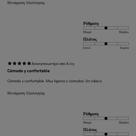
Μετάφραση Αξιολόγησης
Ρύθμιση
Μικρό
Μεγάλο
Πλάτος
Στενό
Ευρεία
·
Anonymous
πριν από 4 έτη
Cómodo y confortable
Cómodo y confortable. Muy ligeros y cómodos. Un clásico
Μετάφραση Αξιολόγησης
Ρύθμιση
Μικρό
Μεγάλο
Πλάτος