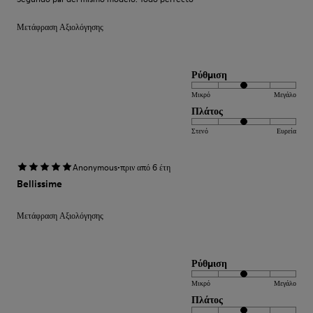
Μετάφραση Αξιολόγησης
Ρύθμιση
Μικρό
Μεγάλο
Πλάτος
Στενό
Ευρεία
·
Anonymous
πριν από 6 έτη
Bellissime
Μετάφραση Αξιολόγησης
Ρύθμιση
Μικρό
Μεγάλο
Πλάτος