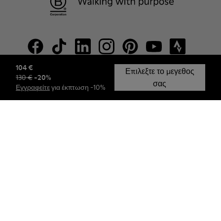
104 €
Επιλεξτε το μεγεθος
130 €
-
20
%
© Camper, 2026
σας
Εγγραφείτε
για έκπτωση -10%