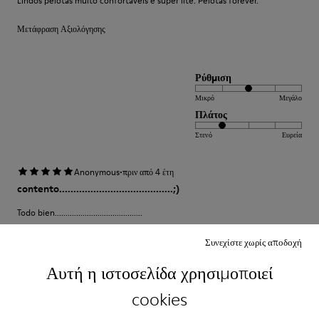
Lindos pelotas muito confortáveis e super lite. Pelotas forever.
Μετάφραση Αξιολόγησης
Ρύθμιση
Μικρό
Μεγάλο
Πλάτος
Στενό
Ευρεία
·
Anonymous
πριν από 4 έτη
contento........................................;)
Todo bien.........................................
Μετάφραση Αξιολόγησης
Συνεχίστε χωρίς αποδοχή
Αυτή η ιστοσελίδα χρησιμοποιεί
Ρύθμιση
cookies
Μικρό
Μεγάλο