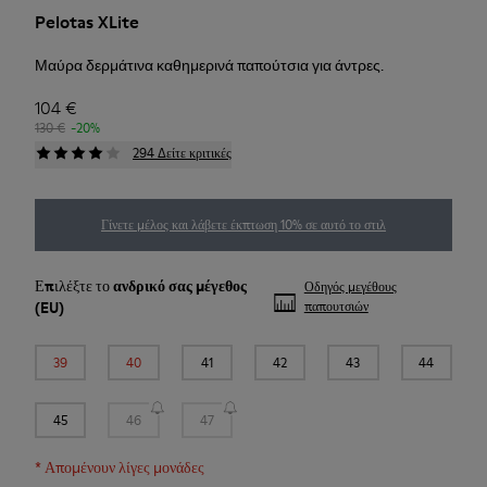
Pelotas XLite
Μαύρα δερμάτινα καθημερινά παπούτσια για άντρες.
104 €
130 €
-20%
294 Δείτε κριτικές
Γίνετε μέλος και λάβετε έκπτωση 10% σε αυτό το στιλ
Επιλέξτε το
ανδρικό σας μέγεθος
Οδηγός μεγέθους
(EU)
παπουτσιών
39
40
41
42
43
44
45
46
47
*
Απομένουν λίγες μονάδες