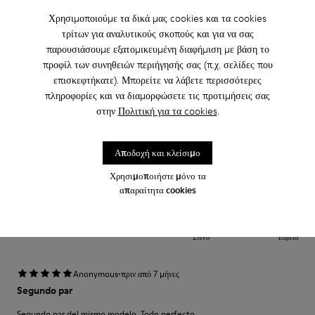
Πλάτος
Χρησιμοποιούμε τα δικά μας cookies και τα cookies
Στενό
Ευρεία
τρίτων για αναλυτικούς σκοπούς και για να σας
παρουσιάσουμε εξατομικευμένη διαφήμιση με βάση το
·
προφίλ των συνηθειών περιήγησής σας (π.χ. σελίδες που
Anonymous
πριν από 1 έτος
επισκεφτήκατε). Μπορείτε να λάβετε περισσότερες
Camper Pelotas
πληροφορίες και να διαμορφώσετε τις προτιμήσεις σας
Bütün Camper ürünleri gibi rahat ve konforlu.
στην
Πολιτική για τα cookies
.
Μετάφραση Αξιολόγησης
Αποδοχή και κλείσιμο
Χρησιμοποιήστε μόνο τα
Ρύθμιση
απαραίτητα cookies
Μικρό
Μεγάλο
Πλάτος
Στενό
Ευρεία
·
Anonymous
πριν από 7 μήνες
Segundo par
Segundo par del mismo modelo. Todo perfecto