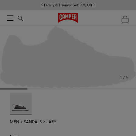
Family & Friends:
Get 50% Off
1 / 5
Lary - 18963-001
MEN
SANDALS
LARY