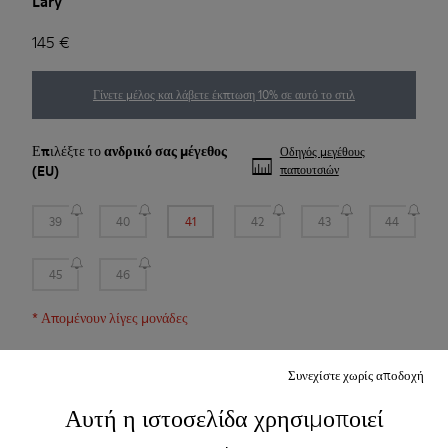
Lary
145 €
Γίνετε μέλος και λάβετε έκπτωση 10% σε αυτό το στιλ
Επιλέξτε το
ανδρικό σας μέγεθος
Οδηγός μεγέθους
(EU)
παπουτσιών
39
40
41
42
43
44
45
46
*
Απομένουν λίγες μονάδες
Συνεχίστε χωρίς αποδοχή
Προσθήκη στο καλάθι
Αυτή η ιστοσελίδα χρησιμοποιεί
Ελέγξτε το απόθεμα στο πλησιέστερο κατάστημα