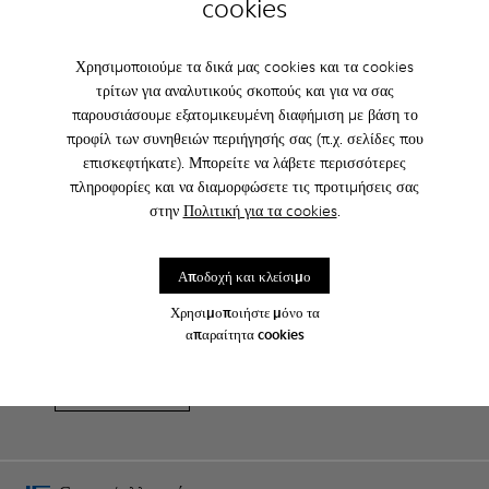
cookies
Δωρεάν απλή αποστολή για αγορές άνω των 45€
Χρησιμοποιούμε τα δικά μας cookies και τα cookies
τρίτων για αναλυτικούς σκοπούς και για να σας
παρουσιάσουμε εξατομικευμένη διαφήμιση με βάση το
Φροντίδα Προϊόντος
προφίλ των συνηθειών περιήγησής σας (π.χ. σελίδες που
επισκεφτήκατε). Μπορείτε να λάβετε περισσότερες
πληροφορίες και να διαμορφώσετε τις προτιμήσεις σας
στην
Πολιτική για τα cookies
.
Family & Friends: Get 50% Off
Αποδοχή και κλείσιμο
Σωστά. Ως μέρος της κοινότητάς μας, θα απολαμβάνετε αποκλειστικά
Χρησιμοποιήστε μόνο τα
προνόμια όπως εκπτώσεις, έγκαιρη πρόσβαση, προσκλήσεις σε
απαραίτητα cookies
εκδηλώσεις και πολλά, πολλά άλλα.
Γίνετε μέλος