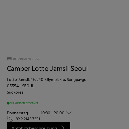
DEPARTMENT STORE
Camper Lotte Jamsil Seoul
Lotte Jamsil, 4F, 240, Olympic-ro, Songpa-gu
05554
-
SEOUL
Südkorea
FÜR KUNDEN GEÖFFNET
Donnerstag
10:30 - 20:00
82 2 2143 7351
Anfahrtsbeschreibung