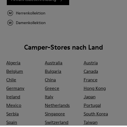
Herrenkollektion
Damenkollektion
Camper-Stores nach Land
Algeria
Australia
Austria
Belgium
Bulgaria
Canada
Chile
China
France
Germany
Greece
Hong Kong
Ireland
Italy
Japan
Mexico
Netherlands
Portugal
Serbia
Singapore
South Korea
Spain
Switzerland
Taiwan