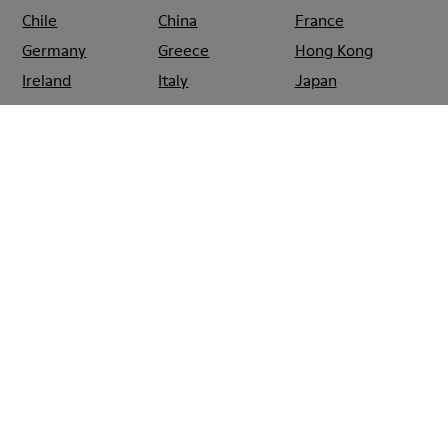
Chile
China
France
Germany
Greece
Hong Kong
Ireland
Italy
Japan
Mexico
Netherlands
Portugal
Serbia
Singapore
South Korea
Spain
Switzerland
Taiwan
Thailand
Turkey
United Arab
Emirates
United Kingdom
Usa
CAMPER
SHOPS
SPANIEN
SANTANDER
CAMPER EL CORTE
INGLÉS SANTANDER
Sale: Jetzt zusätzlich 10% Nachlass