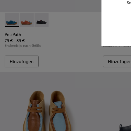
Se
Peu Path - K800707-002 - Blaue Sneaker aus Leder für Kinde
Peu Path - K800707-008 - Mehrfarbige Ledersneaker 
Peu Path - K800707-007 - Schwarze Ledersnea
Twins - K800
Twins 
Peu Path
Twins
79 € - 89 €
85 € - 95 €
Endpreis je nach Größe
Endpreis je nach
Hinzufügen
Hinzufüge