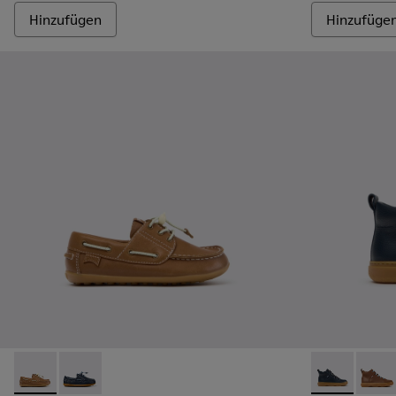
Hinzufügen
Hinzufüge
Peu - K800689-004 - Braune Bootsschuhe aus Leder für Kin
Peu - K800689-002 - Blaue Bootsschuhe aus Leder fü
Kiddo - K9001
Kiddo 