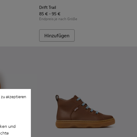
Drift Trail
85 € - 95 €
Endpreis je nach Größe
Hinzufügen
 zu akzeptieren
cken und
uchte