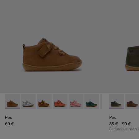
Peu - 80153-119 - Braune Lederstiefeletten für Kinder.
Peu - 80153-120
Peu - 80153-116
Peu - 80153-115
Peu - 80153-113
Peu - 80153-108
Peu - 80153-107
Peu - 90019-1
Peu - 801
Peu - 
Pe
Peu
Peu
69 €
85 € - 99 €
Endpreis je nach