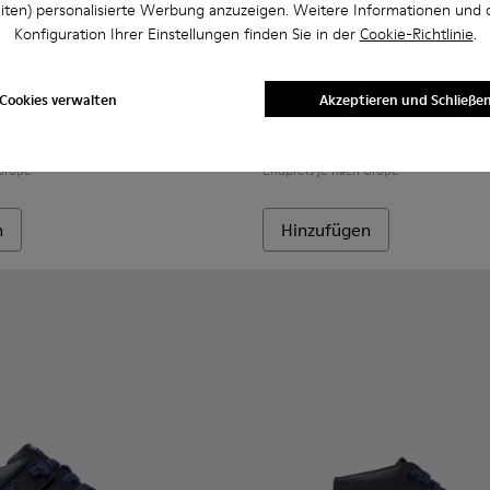
iten) personalisierte Werbung anzuzeigen. Weitere Informationen und 
Konfiguration Ihrer Einstellungen finden Sie in der
Cookie-Richtlinie
.
r.
für Kinder.
ker für Kinder.
707-008 - Mehrfarbige Ledersneaker für Kinder.
- K800707-007 - Schwarze Ledersneaker für Kinder.
Twins - K800707-002 - Blaue Sneaker aus Leder für Kinder.
Twins - K800663-007 - Mehrf
Twins - K800663-00
Twins - K800
Twins 
Cookies verwalten
Akzeptieren und Schließe
Twins
85 € - 95 €
 Größe
Endpreis je nach Größe
n
Hinzufügen