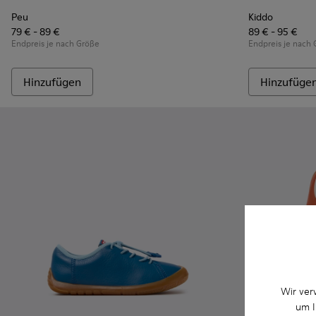
Peu
Kiddo
79 € - 89 €
89 € - 95 €
Endpreis je nach Größe
Endpreis je nach
Hinzufügen
Hinzufüge
Wir ver
um I