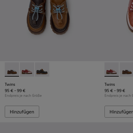
Twins - K800416-007 - Braune Bootsschuhe aus Leder für Ki
Twins - K800416-008 - Mehrfarbige Bootsschuhe aus 
Twins - K800416-001 - Blaue Bootsschuhe aus
Twins - K800
Twins 
Twins
Twins
95 € - 99 €
95 € - 99 €
Endpreis je nach Größe
Endpreis je nach
Hinzufügen
Hinzufüge