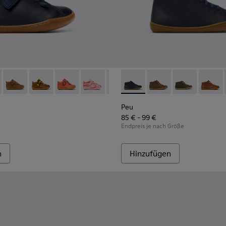
d Leder für Kinder.
82 - Blaue Lederstiefeletten für Kinder.
 80153-120
Peu - 80153-119 - Braune Lederstiefeletten für Kinder.
Peu - 80153-116
Peu - 80153-115
Peu - 80153-113
Peu - 80153-108
Peu - 90019-096 - Blaue Stief
Peu - 80153-107
Peu - 90019-131
Peu - 80153-105
Peu - 90019-13
Peu - 8015
Peu - 9
Peu 
Peu
85 € - 99 €
Endpreis je nach Größe
n
Hinzufügen