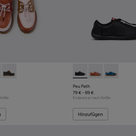
nder.
Leder für Kinder.
 Leder für Kinder mit Gummilaufsohlen.
416-008 - Mehrfarbige Bootsschuhe aus Leder für Kinder.
- K800416-007 - Braune Bootsschuhe aus Leder für Kinder.
Twins - K800416-001 - Blaue Bootsschuhe aus Leder für Kind
Peu Path - K800707-007 - Sc
Peu Path - K800707-0
Peu Path - K80
Peu Path
79 € - 89 €
 Größe
Endpreis je nach Größe
n
Hinzufügen