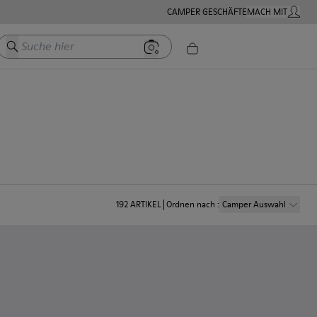
CAMPER GESCHÄFTE
MACH MIT
MEIN K
Suche hier
192
ARTIKEL
Ordnen nach
:
Camper Auswahl