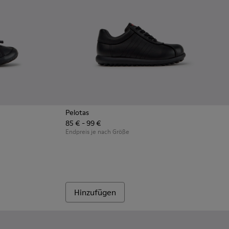
Pelotas
85 € - 99 €
er mit Gummilaufsohlen.
hwarze Ledersneaker für Kinder.
08 - Mehrfarbige Ledersneaker für Kinder.
0707-002 - Blaue Sneaker aus Leder für Kinder.
Endpreis je nach Größe
Hinzufügen