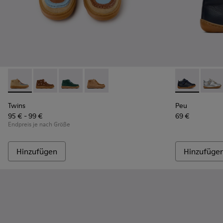
Twins - K900398-004 - Braune Stiefeletten aus Wildleder un
Twins - K900398-005
Twins - K900398-002
Twins - K900398-001
Peu - 80153-0
Peu -
Twins
Peu
95 € - 99 €
69 €
Endpreis je nach Größe
Hinzufügen
Hinzufüge