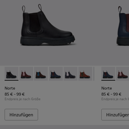
Norte - K900149-001 - Schwarze Lederstiefeletten für Kinde
Norte - K900149-026
Norte - K900149-025
Norte - K900149-024 - Blaue Lederstief
Norte - K900149-023
Norte - K900149-022
Norte - K900149
Norte - K9001
Norte - K
Norte
No
Norte
Norte
85 € - 99 €
85 € - 99 €
Endpreis je nach Größe
Endpreis je nach
Hinzufügen
Hinzufüge