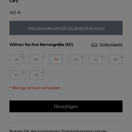
Lary
140 €
Jetzt anmelden und 10% auf diesen Style sparen
Wählen Sie Ihre
Herrengröße
(EU)
Größentabelle
39
40
41
42
43
44
45
46
*
Wenige Artikel vorhanden
Hinzufügen
Nutzen Sie den kostenlosen Standardversand und die