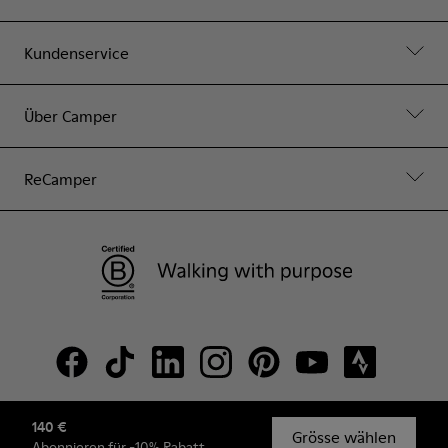
Kundenservice
Über Camper
ReCamper
140 €
© Camper, 2026
Grösse wählen
Abonnieren
für -10% Rabatt