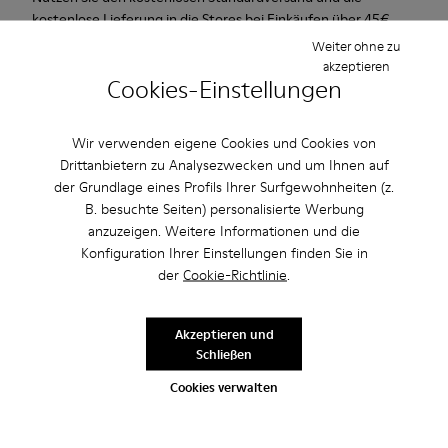
kostenlose Lieferung in die Stores bei Einkäufen über 45€.
Weiter ohne zu
akzeptieren
Beschreibung
Cookies-Einstellungen
Neue Linie mit 3D-Formen und zweilagiger Sohle.
Wir verwenden eigene Cookies und Cookies von
Drittanbietern zu Analysezwecken und um Ihnen auf
Eigenschaften / Features
der Grundlage eines Profils Ihrer Surfgewohnheiten (z.
Weiß und Schwarz.
B. besuchte Seiten) personalisierte Werbung
Produktpflege
Glattleder.
anzuzeigen. Weitere Informationen und die
Elastikeinsätze.
Konfiguration Ihrer Einstellungen finden Sie in
Dicke Zwischensohle: Leicht
der
Cookie-Richtlinie
.
Unsere Schuhe werden aus sorgfältig ausgewählten und
Gummilaufsohle.
hochwertigen Materialien hergestellt. Mit den richtigen
Akzeptieren und
Futter: 45% Schweinsleder - 41% EVA - 14% Textil
Schuhpflegeprodukten halten sie länger.
Schließen
Sale: Jetzt zusätzlich 10% Nachlass
erhalten
Cookies verwalten
Ausführliche Pflegehinweise finden Sie in unserer
Schuhpflegeanleitung
.
Richtig gelesen. Als Teil unserer Community kommen Sie in den
Genuss von exklusiven Vorteilen, darunter Preisnachlässe,