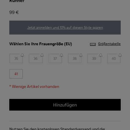
Runner
99 €
Jetzt anmelden und 10% auf diesen Style sparen
Wählen Sie Ihre
Frauengröße
(EU)
Größentabelle
35
36
37
38
39
40
41
*
Wenige Artikel vorhanden
Hinzufügen
Nutzen Sie den kostenlosen Standardversand und die