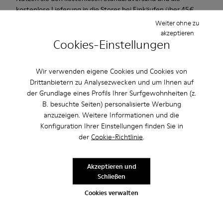
kostenlose Lieferung in die Stores bei Einkäufen über 45€.
Weiter ohne zu
akzeptieren
Beschreibung
Cookies-Einstellungen
Zum Frühjahr/Sommer 2013 präsentiert Camper den Water
Runner ORC, ein Sneaker in Rot und Weiß mit roten
Wir verwenden eigene Cookies und Cookies von
Schnürbändern, gefertigt aus Textilgewebe und Wildleder.
Drittanbietern zu Analysezwecken und um Ihnen auf
der Grundlage eines Profils Ihrer Surfgewohnheiten (z.
B. besuchte Seiten) personalisierte Werbung
Produktpflege
anzuzeigen. Weitere Informationen und die
Konfiguration Ihrer Einstellungen finden Sie in
der
Cookie-Richtlinie
.
Unsere Schuhe werden aus sorgfältig ausgewählten und
hochwertigen Materialien hergestellt. Mit den richtigen
Akzeptieren und
Schuhpflegeprodukten halten sie länger.
Schließen
Sale: Jetzt zusätzlich 10% Nachlass
erhalten
Cookies verwalten
Ausführliche Pflegehinweise finden Sie in unserer
Schuhpflegeanleitung
.
Richtig gelesen. Als Teil unserer Community kommen Sie in den
Genuss von exklusiven Vorteilen, darunter Preisnachlässe,