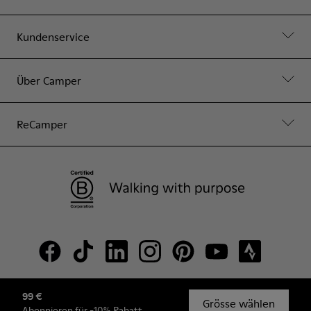
Kundenservice
Über Camper
ReCamper
99 €
© Camper, 2026
Grösse wählen
Abonnieren
für -10% Rabatt