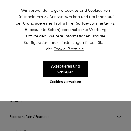
Wir verwenden eigene Cookies und Cookies von
Nutzen Sie den kostenlosen Standardversand und die
Drittanbietern zu Analysezwecken und um Ihnen auf
kostenlose Lieferung in die Stores bei Einkäufen über 45€.
der Grundlage eines Profils Ihrer Surfgewohnheiten (z.
B. besuchte Seiten) personalisierte Werbung
anzuzeigen. Weitere Informationen und die
Beschreibung
Konfiguration Ihrer Einstellungen finden Sie in
der
Cookie-Richtlinie
.
Gelb-bunter Damenhausschuh aus recycelter Wolle mit EVA-
Fußbett und Gummilaufsohle.
Akzeptieren und
Der vom japanischen Minimalismus inspirierte Hausschuh
Schließen
Wabi ist besonders umweltfreundlich, denn er wird in einem
Cookies verwalten
vereinfachten Fertigungsprozess aus weniger Komponenten
hergestellt. Er ist so bequem, dass Sie ihn nie mehr ausziehen
wollen.
Eigenschaften / Features
Obermaterial