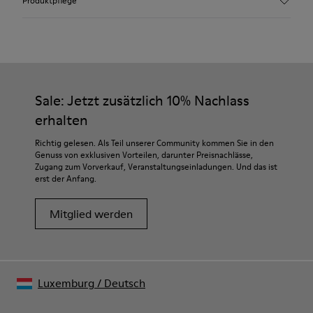
Produktpflege
Recycelte Wolle
Farbe
Bunt
Laufsohle/Eigenschaften
Unsere Schuhe werden aus sorgfältig ausgewählten und
80% gummi / 20% Recycling-gummi
hochwertigen Materialien hergestellt. Mit den richtigen
Innensohle
Schuhpflegeprodukten halten sie länger.
Sale: Jetzt zusätzlich 10% Nachlass
EVA
Futter
erhalten
Ausführliche Pflegehinweise finden Sie in unserer
76% Textil (55% Wolle, 45% Recyceltes Polyester), 24%
Schuhpflegeanleitung
.
Richtig gelesen. Als Teil unserer Community kommen Sie in den
Recyceltes Polyester
Genuss von exklusiven Vorteilen, darunter Preisnachlässe,
Zugang zum Vorverkauf, Veranstaltungseinladungen. Und das ist
erst der Anfang.
Mitglied werden
Luxemburg
/
Deutsch