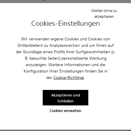
asiatischer Wolle und ist in einer Handschuhkonstruktion für
Weiter ohne zu
zusätzliche Flexibilität gefertigt. Das gemütliche Innenfutter
akzeptieren
hält die Füße warm, während recyceltes Gummi entlang der
Cookies-Einstellungen
Laufsohlen für zusätzlichen Halt sorgt.
Wir verwenden eigene Cookies und Cookies von
Eigenschaften / Features
Drittanbietern zu Analysezwecken und um Ihnen auf
der Grundlage eines Profils Ihrer Surfgewohnheiten (z.
90% Wollstoff
Produktpflege
B. besuchte Seiten) personalisierte Werbung
Farbe: Rot
anzuzeigen. Weitere Informationen und die
Laufsohle aus Gummi: ausgezeichneter Halt
Konfiguration Ihrer Einstellungen finden Sie in
Wintergerechtes Futter: winterfest – optimale
der
Cookie-Richtlinie
.
Klimaregulierung
Unsere Schuhe werden aus sorgfältig ausgewählten und
Futter: 72 % Textil (90% Wolle - 10% Polyester) 28 % Polyester
hochwertigen Materialien hergestellt. Mit den richtigen
Akzeptieren und
Schuhpflegeprodukten halten sie länger.
Sale: Jetzt zusätzlich 10% Nachlass
Schließen
erhalten
Ausführliche Pflegehinweise finden Sie in unserer
Cookies verwalten
Schuhpflegeanleitung
.
Richtig gelesen. Als Teil unserer Community kommen Sie in den
Genuss von exklusiven Vorteilen, darunter Preisnachlässe,
Zugang zum Vorverkauf, Veranstaltungseinladungen. Und das ist