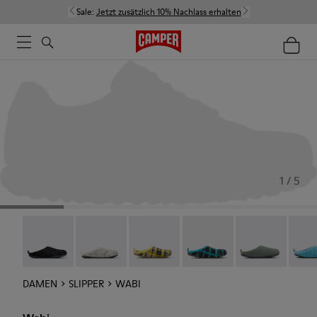
Sale:
Jetzt zusätzlich 10% Nachlass erhalten
1 / 5
Wabi - 20889-144
Wabi - 20889-143
Wabi - 20889-139
Wabi - 20889-138
Wabi - 20889-1
Wabi 
DAMEN
SLIPPER
WABI