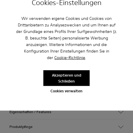
Cookies-Einstellungen
Überprüfen Sie den Warenbestand in Ihrem nächstgelegenen
Store
Wir verwenden eigene Cookies und Cookies von
Drittanbietern zu Analysezwecken und um Ihnen auf
Nutzen Sie den kostenlosen Standardversand und die
der Grundlage eines Profils Ihrer Surfgewohnheiten (z.
kostenlose Lieferung in die Stores bei Einkäufen über 45€.
B. besuchte Seiten) personalisierte Werbung
anzuzeigen. Weitere Informationen und die
2 Jahre Garantie auf Herstellungsfehler.
Konfiguration Ihrer Einstellungen finden Sie in
der
Cookie-Richtlinie
.
Beschreibung
Weinrote Caged-Sneaker mit wasserabweisendem Einsatz
Akzeptieren und
Schließen
aus 3D-gestricktem, Recycling-PET, Obermaterial aus
direktgespritztem TPU und Sohlen aus recyceltem PU.
Cookies verwalten
Vollständig recycelbar.
Eigenschaften / Features
Obermaterial
Produktpflege
Textil / Synthetisch