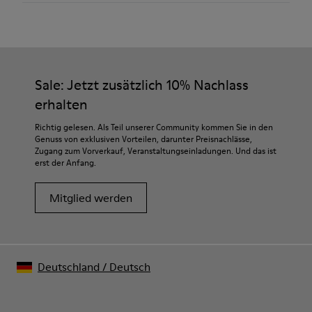
Farbe
Weinrot
Außensohle/Merkmale
Unsere Schuhe werden aus sorgfältig ausgewählten und
PU / TPU
hochwertigen Materialien hergestellt. Mit den richtigen
Innensohle
Schuhpflegeprodukten halten sie länger.
Sale: Jetzt zusätzlich 10% Nachlass
Herausnehmbares PU-Fußbett
Futter
erhalten
Ausführliche Pflegehinweise finden Sie in unserer
80% Textil (75% recycelter Polyester - 14% Hilo PU - 11%
Schuhpflegeanleitung
.
Richtig gelesen. Als Teil unserer Community kommen Sie in den
Elastan), 20% recycelter Polyester
Genuss von exklusiven Vorteilen, darunter Preisnachlässe,
Zugang zum Vorverkauf, Veranstaltungseinladungen. Und das ist
erst der Anfang.
Mitglied werden
Deutschland
/
Deutsch