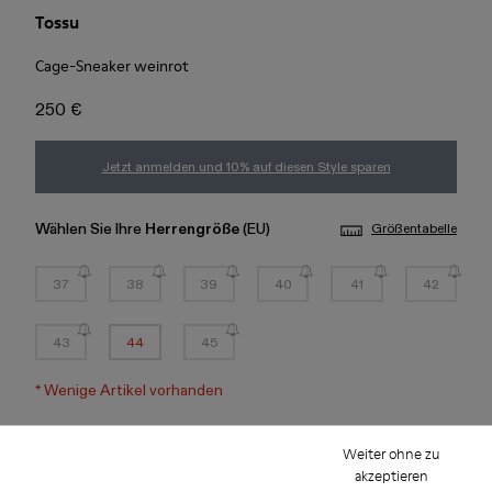
Tossu
Cage-Sneaker weinrot
250 €
Jetzt anmelden und 10% auf diesen Style sparen
Wählen Sie Ihre
Herrengröße
(EU)
Größentabelle
37
38
39
40
41
42
43
44
45
*
Wenige Artikel vorhanden
Weiter ohne zu
Hinzufügen
akzeptieren