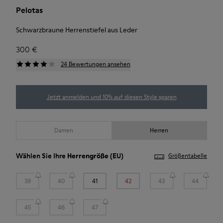
Pelotas
Schwarzbraune Herrenstiefel aus Leder
300 €
24 Bewertungen ansehen
Jetzt anmelden und 10% auf diesen Style sparen
Damen
Herren
Wählen Sie Ihre
Herrengröße
(EU)
Größentabelle
39
40
41
42
43
44
45
46
47