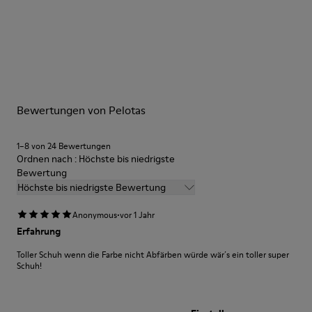
Schwarz-braun
Laufsohle/Eigenschaften
Unsere Schuhe werden aus sorgfältig ausgewählten und
100% Gummi
hochwertigen Materialien hergestellt. Mit den richtigen
Seitlicher Reißverschluss
Schuhpflegeprodukten halten sie länger.
Brandsohle
PU-Fußbett
Ausführliche Pflegehinweise finden Sie in unserer
Höhe
Bewertungen von Pelotas
Schuhpflegeanleitung
.
2,9cm
Futter
1–8 von 24 Bewertungen
50% Leder, 42% recycelter Polyester, 8% Leder mit
Ordnen nach : Höchste bis niedrigste
Velourslederfinish
Bewertung
Höchste bis niedrigste Bewertung
·
Anonymous
vor 1 Jahr
Erfahrung
Toller Schuh wenn die Farbe nicht Abfärben würde wär´s ein toller super
Schuh!