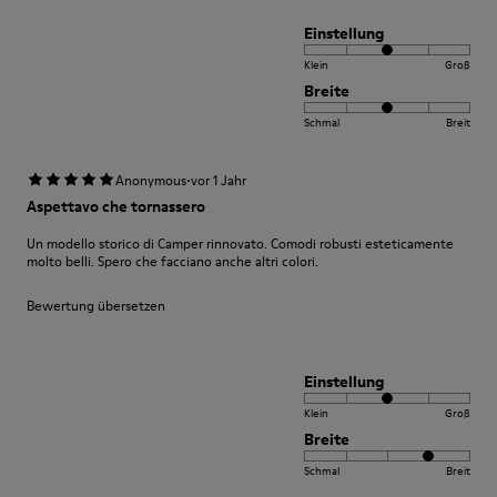
Einstellung
Klein
Groß
Breite
Schmal
Breit
·
Anonymous
vor 1 Jahr
Aspettavo che tornassero
Un modello storico di Camper rinnovato. Comodi robusti esteticamente
molto belli. Spero che facciano anche altri colori.
Bewertung übersetzen
Einstellung
Klein
Groß
Breite
Schmal
Breit