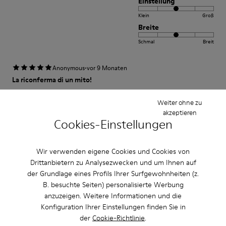
Einstellung
Klein
Groß
Breite
Schmal
Breit
·
Anonymous
vor 9 Monaten
La riconferma di un mito!
Non è la prima e... Non sarà l'ultima. Questo modello del 50' anniversario
Weiter ohne zu
non poteva mancare nella mia collezione Camper le adoroooo!
akzeptieren
Cookies-Einstellungen
Bewertung übersetzen
Wir verwenden eigene Cookies und Cookies von
Einstellung
Drittanbietern zu Analysezwecken und um Ihnen auf
der Grundlage eines Profils Ihrer Surfgewohnheiten (z.
Klein
Groß
B. besuchte Seiten) personalisierte Werbung
Breite
anzuzeigen. Weitere Informationen und die
Schmal
Breit
Konfiguration Ihrer Einstellungen finden Sie in
der
Cookie-Richtlinie
.