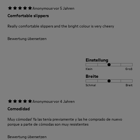
·
Anonymous
vor 5 Jahren
Comfortable slippers
Really comfortable slippers and the bright colour is very cheery
Bewertung übersetzen
Einstellung
Klein
Groß
Breite
Schmal
Breit
·
Anonymous
vor 4 Jahren
Comodidad
Muy cómodas! Ya las tenía previamente y las he comprado de nuevo
porque a parte de cómodas son muy resistentes
Bewertung übersetzen