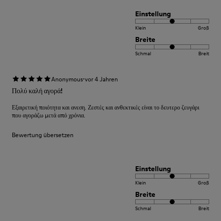
Einstellung
Klein
Groß
Breite
Schmal
Breit
·
Anonymous
vor 4 Jahren
Πολύ καλή αγορά!
Εξαιρετική ποιότητα και ανεση. Ζεστές και ανθεκτικές είναι το δευτερο ζευγάρι
που αγοράζω μετά από χρόνια.
Bewertung übersetzen
Einstellung
Klein
Groß
Breite
Schmal
Breit