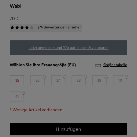
Wabi
70 €
274 Bewertungen ansehen
Jetzt anmelden und 10% auf diesen Style sparen
Wählen Sie Ihre
Frauengröße
(EU)
Größentabelle
35
36
37
38
39
40
41
*
Wenige Artikel vorhanden
Hinzufügen