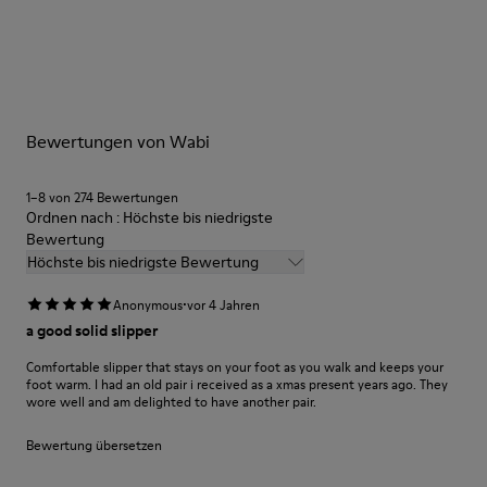
Unsere Schuhe werden aus sorgfältig ausgewählten und
hochwertigen Materialien hergestellt. Mit den richtigen
Schuhpflegeprodukten halten sie länger.
Ausführliche Pflegehinweise finden Sie in unserer
Bewertungen von Wabi
Schuhpflegeanleitung
.
1–8 von 274 Bewertungen
Ordnen nach : Höchste bis niedrigste
Bewertung
Höchste bis niedrigste Bewertung
·
Anonymous
vor 4 Jahren
a good solid slipper
Comfortable slipper that stays on your foot as you walk and keeps your
foot warm. I had an old pair i received as a xmas present years ago. They
wore well and am delighted to have another pair.
Bewertung übersetzen