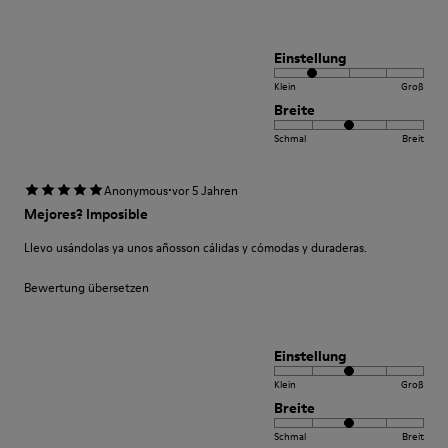
Einstellung
Klein
Groß
Breite
Schmal
Breit
·
Anonymous
vor 5 Jahren
Mejores? Imposible
Llevo usándolas ya unos añosson cálidas y cómodas y duraderas.
Bewertung übersetzen
Einstellung
Klein
Groß
Breite
Schmal
Breit