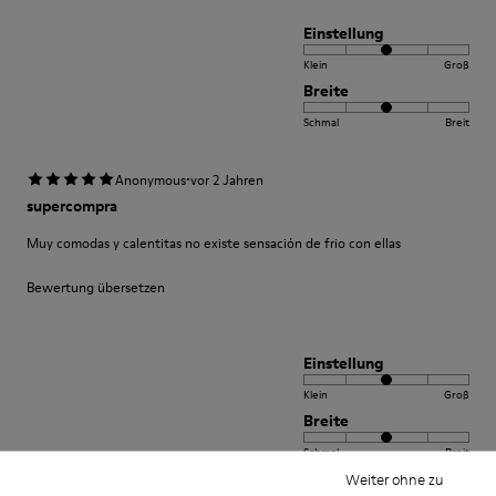
Einstellung
Klein
Groß
Breite
Schmal
Breit
·
Anonymous
vor 2 Jahren
supercompra
Muy comodas y calentitas no existe sensación de frio con ellas
Bewertung übersetzen
Einstellung
Klein
Groß
Breite
Schmal
Breit
Weiter ohne zu