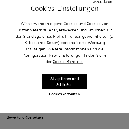
akzeptieren
·
Anonymous
vor 5 Jahren
Cookies-Einstellungen
Come camminare scalzi ma molto meglio.
Un comfort così mai provato prima. Un caldo abbraccio
Wir verwenden eigene Cookies und Cookies von
Drittanbietern zu Analysezwecken und um Ihnen auf
Bewertung übersetzen
der Grundlage eines Profils Ihrer Surfgewohnheiten (z.
B. besuchte Seiten) personalisierte Werbung
anzuzeigen. Weitere Informationen und die
Einstellung
Konfiguration Ihrer Einstellungen finden Sie in
Klein
Groß
der
Cookie-Richtlinie
.
Breite
Schmal
Breit
Akzeptieren und
Schließen
·
Anonymous
vor 4 Jahren
Cookies verwalten
Comodidad
Pesan poco buen agarre diseño alegre. Ideales para teletrabajo con estilo
Bewertung übersetzen