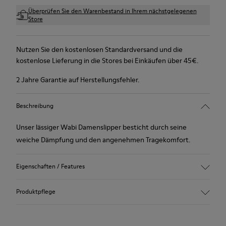
Überprüfen Sie den Warenbestand in Ihrem nächstgelegenen
Store
Nutzen Sie den kostenlosen Standardversand und die
kostenlose Lieferung in die Stores bei Einkäufen über 45€.
2 Jahre Garantie auf Herstellungsfehler.
Beschreibung
Unser lässiger Wabi Damenslipper besticht durch seine
weiche Dämpfung und den angenehmen Tragekomfort.
Eigenschaften / Features
Winterfest: Klimakomfort.
Produktpflege
Recycelte Gummilaufsohle
Anatomische Form
Futter: 100 % Textil (90% Wolle - 10% Polyester)