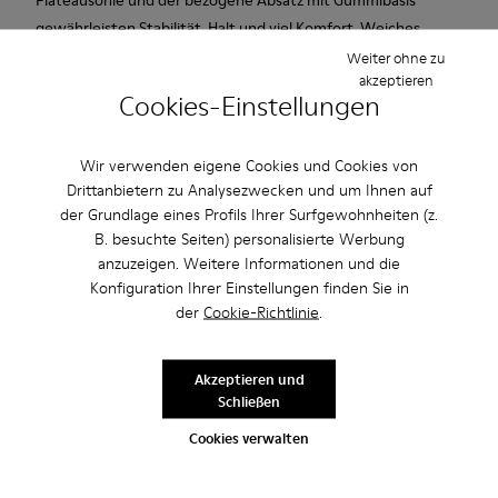
gewährleisten Stabilität, Halt und viel Komfort. Weiches,
flexibles Veloursleder. Farbe: Rot.
Weiter ohne zu
akzeptieren
Cookies-Einstellungen
Eigenschaften / Features
Absatzhöhe: 7 cm.
Wir verwenden eigene Cookies und Cookies von
Produktpflege
Futter: 100% Schweinsleder.
Drittanbietern zu Analysezwecken und um Ihnen auf
der Grundlage eines Profils Ihrer Surfgewohnheiten (z.
B. besuchte Seiten) personalisierte Werbung
anzuzeigen. Weitere Informationen und die
Unsere Schuhe werden aus sorgfältig ausgewählten und
Konfiguration Ihrer Einstellungen finden Sie in
hochwertigen Materialien hergestellt. Mit den richtigen
der
Cookie-Richtlinie
.
Schuhpflegeprodukten halten sie länger.
Sale: Jetzt zusätzlich 10% Nachlass
erhalten
Ausführliche Pflegehinweise finden Sie in unserer
Akzeptieren und
Schuhpflegeanleitung
.
Richtig gelesen. Als Teil unserer Community kommen Sie in den
Schließen
Genuss von exklusiven Vorteilen, darunter Preisnachlässe,
Zugang zum Vorverkauf, Veranstaltungseinladungen. Und das ist
Cookies verwalten
erst der Anfang.