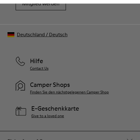
Mitglied werden
Deutschland
/
Deutsch
Hilfe
Contact Us
Camper Shops
Finden Sie den nächstgelegenen Camper Shop
E-Geschenkkarte
Give to a loved one