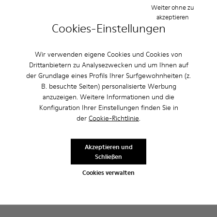
Weiter ohne zu
guten Halt.
akzeptieren
Cookies-Einstellungen
Produktpflege
Wir verwenden eigene Cookies und Cookies von
Drittanbietern zu Analysezwecken und um Ihnen auf
der Grundlage eines Profils Ihrer Surfgewohnheiten (z.
Unsere Schuhe werden aus sorgfältig ausgewählten und
B. besuchte Seiten) personalisierte Werbung
hochwertigen Materialien hergestellt. Mit den richtigen
anzuzeigen. Weitere Informationen und die
Schuhpflegeprodukten halten sie länger.
Sale: Jetzt zusätzlich 10% Nachlass
Konfiguration Ihrer Einstellungen finden Sie in
der
Cookie-Richtlinie
.
erhalten
Ausführliche Pflegehinweise finden Sie in unserer
Schuhpflegeanleitung
.
Richtig gelesen. Als Teil unserer Community kommen Sie in den
Genuss von exklusiven Vorteilen, darunter Preisnachlässe,
Akzeptieren und
Zugang zum Vorverkauf, Veranstaltungseinladungen. Und das ist
Schließen
erst der Anfang.
Cookies verwalten
Mitglied werden