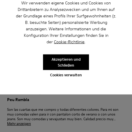
·
Anonymous
vor 2 Jahren
Wir verwenden eigene Cookies und Cookies von
Seconda volta
Drittanbietern zu Analysezwecken und um Ihnen auf
der Grundlage eines Profils Ihrer Surfgewohnheiten (z.
Ho usufruito della promozione take back proprio per riavere un altro paio
di peu. A me piacciono molto sia esteticamente sia come comfort
B. besuchte Seiten) personalisierte Werbung
anzuzeigen. Weitere Informationen und die
Bewertung übersetzen
Konfiguration Ihrer Einstellungen finden Sie in
der
Cookie-Richtlinie
.
Einstellung
Akzeptieren und
Klein
Groß
Schließen
Breite
Cookies verwalten
Schmal
Breit
·
Anonymous
vor 2 Jahren
Peu Rambla
Son las cuartas que me compro y todas diferentes colores. Para mi son
muy comodas valen para ir con pantalon corto de verano o con unos
jeans. Son muy comodas y sevajustan muy bien. Calidad precio muy...
Mehr anzeigen