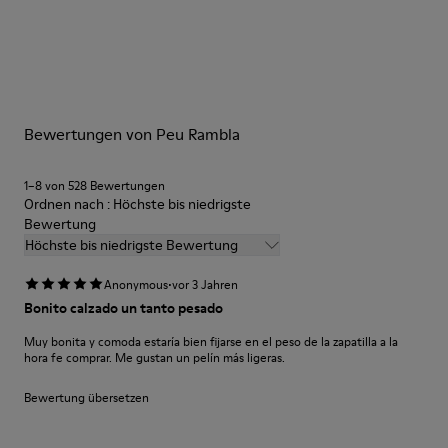
Laufsohle/Eigenschaften
Unsere Schuhe werden aus sorgfältig ausgewählten und
Gummilaufsohle
hochwertigen Materialien hergestellt. Mit den richtigen
Brandsohle
Schuhpflegeprodukten halten sie länger.
OrthoLite® Recycled™ herausnehmbares Fußbett
Futter
Ausführliche Pflegehinweise finden Sie in unserer
60% Textil (45% recycelter Polyester – 35% recycelte
Bewertungen von Peu Rambla
Schuhpflegeanleitung
.
Baumwolle – 20% Viskose) 40% recycelter Polyester
1–8 von 528 Bewertungen
Ordnen nach : Höchste bis niedrigste
Bewertung
Höchste bis niedrigste Bewertung
·
Anonymous
vor 3 Jahren
Bonito calzado un tanto pesado
Muy bonita y comoda estaría bien fijarse en el peso de la zapatilla a la
hora fe comprar. Me gustan un pelín más ligeras.
Bewertung übersetzen