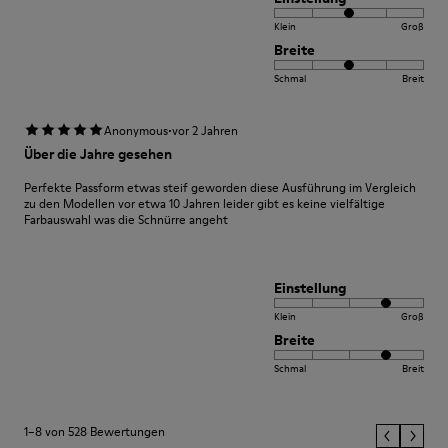
Klein
Groß
Breite
Schmal
Breit
·
Anonymous
vor 2 Jahren
Über die Jahre gesehen
Perfekte Passform etwas steif geworden diese Ausführung im Vergleich
zu den Modellen vor etwa 10 Jahren leider gibt es keine vielfältige
Farbauswahl was die Schnürre angeht
Einstellung
Klein
Groß
Breite
Schmal
Breit
1–8 von 528 Bewertungen