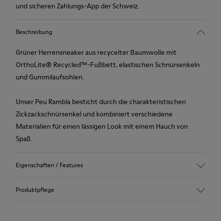
und sicheren Zahlungs-App der Schweiz.
Beschreibung
Grüner Herrensneaker aus recycelter Baumwolle mit
OrthoLite® Recycled™-Fußbett, elastischen Schnürsenkeln
und Gummilaufsohlen.
Unser Peu Rambla besticht durch die charakteristischen
Zickzackschnürsenkel und kombiniert verschiedene
Materialien für einen lässigen Look mit einem Hauch von
Spaß.
Eigenschaften / Features
Obermaterial
Produktpflege
Recycelte Baumwolle
Farbe
Grün