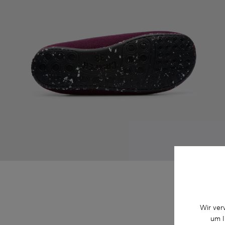
Wir ver
um I