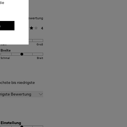
die
nittliche Kundenbewertung
n
llgemein
4
Einstellung
Klein
Groß
Breite
Schmal
Breit
chste bis niedrigste
drigste Bewertung
Einstellung