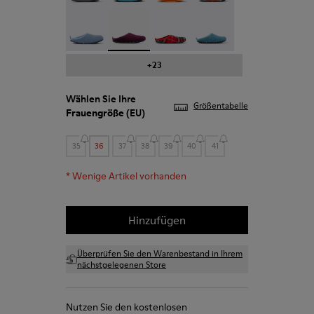
Wabi - 20889-123
Wabi - 20889-110
Wabi - 20889-107
Wabi - 20889-103
+23
Wählen Sie Ihre
Größentabelle
Frauengröße
(EU)
35
36
37
38
39
40
41
*
Wenige Artikel vorhanden
Hinzufügen
Überprüfen Sie den Warenbestand in Ihrem
nächstgelegenen Store
Nutzen Sie den kostenlosen