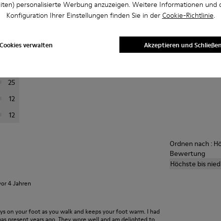
iten) personalisierte Werbung anzuzeigen. Weitere Informationen und 
abi
Konfiguration Ihrer Einstellungen finden Sie in der
Cookie-Richtlinie
.
rtung aus, um Bewertungen zu filtern
Durchsch
Cookies verwalten
Akzeptieren und Schließe
201
A
24
25
12
12
Ordnen nach : Hö
Bewertung
Höchste bis nie
vor 4 Jahren
ays on your foot as you walk and keeps your foot warm. I had
xmas present years ago. They wore well and am delighted to