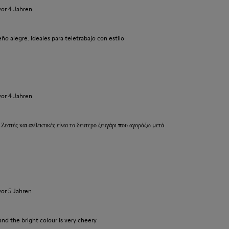
vor 4 Jahren
o alegre. Ideales para teletrabajo con estilo
vor 4 Jahren
 Ζεστές και ανθεκτικές είναι το δευτερο ζευγάρι που αγοράζω μετά
vor 5 Jahren
and the bright colour is very cheery