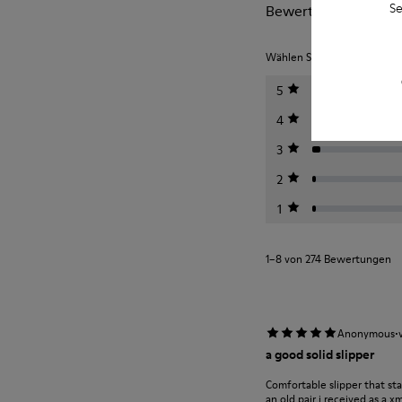
Se
Bewertungen von W
Wählen Sie unten eine Bewe
5
4
3
2
1
1–8 von 274 Bewertungen
·
Anonymous
a good solid slipper
Comfortable slipper that st
an old pair i received as a 