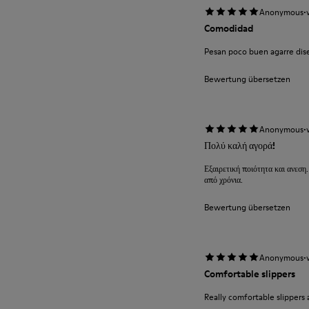
·
Anonymous
Comodidad
Pesan poco buen agarre diseñ
Bewertung übersetzen
·
Anonymous
Πολύ καλή αγορά!
Εξαιρετική ποιότητα και ανεση.
από χρόνια.
Bewertung übersetzen
·
Anonymous
Comfortable slippers
Really comfortable slippers 