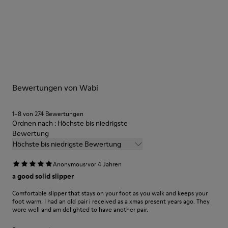
Winterfest: Klimakomfort.
Recycelte Gummilaufsohle
Anatomische Form
Unsere Schuhe werden aus sorgfältig ausgewählten und
Futter: 100 % Textil (90% Wolle - 10% Polyester)
hochwertigen Materialien hergestellt. Mit den richtigen
Schuhpflegeprodukten halten sie länger.
Ausführliche Pflegehinweise finden Sie in unserer
Bewertungen von Wabi
Schuhpflegeanleitung
.
1–8 von 274 Bewertungen
Ordnen nach : Höchste bis niedrigste
Bewertung
Höchste bis niedrigste Bewertung
·
Anonymous
vor 4 Jahren
a good solid slipper
Comfortable slipper that stays on your foot as you walk and keeps your
foot warm. I had an old pair i received as a xmas present years ago. They
wore well and am delighted to have another pair.