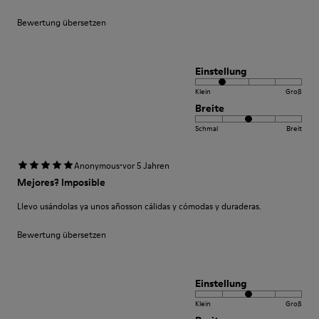
Bewertung übersetzen
Einstellung
Klein
Groß
Breite
Schmal
Breit
·
Anonymous
vor 5 Jahren
Mejores? Imposible
Llevo usándolas ya unos añosson cálidas y cómodas y duraderas.
Bewertung übersetzen
Einstellung
Klein
Groß