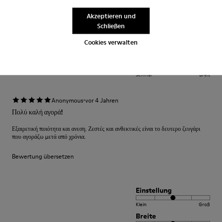
Bewertung übersetzen
Akzeptieren und
Schließen
Einstellung
Cookies verwalten
Klein
Groß
Breite
Schmal
Breit
·
Anonymous
vor 4 Jahren
Πολύ καλή αγορά!
Εξαιρετική ποιότητα και ανεση. Ζεστές και ανθεκτικές είναι το δευτερο ζευγάρι
που αγοράζω μετά από χρόνια.
Bewertung übersetzen
Einstellung
Klein
Groß
Breite