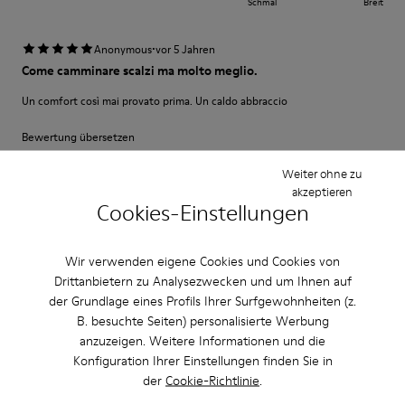
Schmal
Breit
·
Anonymous
vor 5 Jahren
Come camminare scalzi ma molto meglio.
Un comfort così mai provato prima. Un caldo abbraccio
Bewertung übersetzen
Weiter ohne zu
akzeptieren
Einstellung
Cookies-Einstellungen
Klein
Groß
Breite
Wir verwenden eigene Cookies und Cookies von
Schmal
Breit
Drittanbietern zu Analysezwecken und um Ihnen auf
der Grundlage eines Profils Ihrer Surfgewohnheiten (z.
·
Anonymous
vor 4 Jahren
B. besuchte Seiten) personalisierte Werbung
Comodidad
anzuzeigen. Weitere Informationen und die
Konfiguration Ihrer Einstellungen finden Sie in
Pesan poco buen agarre diseño alegre. Ideales para teletrabajo con estilo
der
Cookie-Richtlinie
.