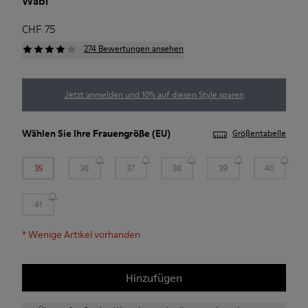
Wabi
CHF 75
274 Bewertungen ansehen
Jetzt anmelden und 10% auf diesen Style sparen
Wählen Sie Ihre
Frauengröße
(EU)
Größentabelle
35
36
37
38
39
40
41
*
Wenige Artikel vorhanden
Hinzufügen