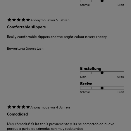
Schmal
Breit
·
Anonymous
vor 5 Jahren
Comfortable slippers
Really comfortable slippers and the bright colour is very cheery
Bewertung übersetzen
Einstellung
Klein
Groß
Breite
Schmal
Breit
·
Anonymous
vor 4 Jahren
Comodidad
Muy cómodas! Ya las tenía previamente y las he comprado de nuevo
porque a parte de cómodas son muy resistentes