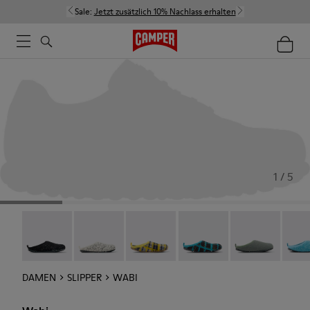
Sale:
Jetzt zusätzlich 10% Nachlass erhalten
1 / 5
Wabi - 20889-144
Wabi - 20889-143
Wabi - 20889-139
Wabi - 20889-138
Wabi - 20889-1
Wabi 
DAMEN
SLIPPER
WABI