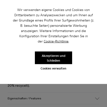
Überprüfen Sie den Warenbestand in Ihrem nächstgelegenen
Store
Wir verwenden eigene Cookies und Cookies von
Drittanbietern zu Analysezwecken und um Ihnen auf
der Grundlage eines Profils Ihrer Surfgewohnheiten (z.
Nutzen Sie den kostenlosen Standardversand und die
B. besuchte Seiten) personalisierte Werbung
kostenlose Lieferung in die Stores bei Einkäufen über 45 CHF
anzuzeigen. Weitere Informationen und die
Konfiguration Ihrer Einstellungen finden Sie in
2 Jahre Garantie auf Herstellungsfehler.
der
Cookie-Richtlinie
.
Bezahlen Sie einfach mit TWINT, der kostenlosen, schnellen
und sicheren Zahlungs-App der Schweiz.
Akzeptieren und
Schließen
Beschreibung
Cookies verwalten
Dreifarbige Schuhe aus gebürstetem Leder mit OrthoLite®
Recycled™ Fußbetten und Gummisohlen (30% natürlich,
20% recycelt).
Eigenschaften / Features