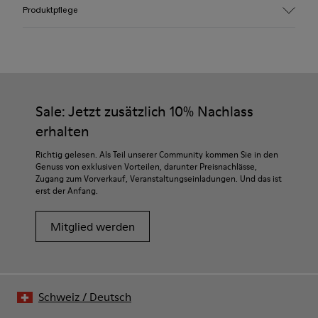
Obermaterial
Produktpflege
100% Leder (LWG gold-zertifiziert)
Farbe
Mehrfarbig
Laufsohle/Merkmale
Unsere Schuhe werden aus sorgfältig ausgewählten und
Gummi (30% natürlich, 20% recycelt)
hochwertigen Materialien hergestellt. Mit den richtigen
Innensohle
Schuhpflegeprodukten halten sie länger.
Sale: Jetzt zusätzlich 10% Nachlass
- OrthoLite® Recycled™ Fußbett
Futter
erhalten
Ausführliche Pflegehinweise finden Sie in unserer
72% Leder, 28% Textil (45% recycelter Polyester - 35%
Schuhpflegeanleitung
.
Richtig gelesen. Als Teil unserer Community kommen Sie in den
recycelte Baumwolle - 20% Viskose)
Genuss von exklusiven Vorteilen, darunter Preisnachlässe,
Zugang zum Vorverkauf, Veranstaltungseinladungen. Und das ist
erst der Anfang.
Mitglied werden
Schweiz
/
Deutsch