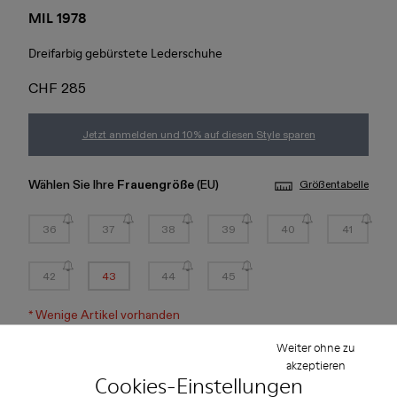
MIL 1978
Dreifarbig gebürstete Lederschuhe
CHF 285
Jetzt anmelden und 10% auf diesen Style sparen
Wählen Sie Ihre
Frauengröße
(EU)
Größentabelle
36
37
38
39
40
41
42
43
44
45
*
Wenige Artikel vorhanden
Weiter ohne zu
akzeptieren
Hinzufügen
Cookies-Einstellungen