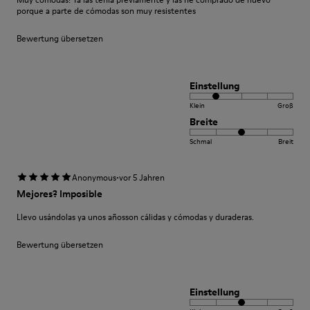
porque a parte de cómodas son muy resistentes
Bewertung übersetzen
Einstellung
Klein
Groß
Breite
Schmal
Breit
·
Anonymous
vor 5 Jahren
Mejores? Imposible
Llevo usándolas ya unos añosson cálidas y cómodas y duraderas.
Bewertung übersetzen
Einstellung