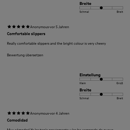
Breite
Schmal
Breit
·
Anonymous
vor 5 Jahren
Comfortable slippers
Really comfortable slippers and the bright colour is very cheery
Bewertung übersetzen
Einstellung
Klein
Groß
Breite
Schmal
Breit
·
Anonymous
vor 4 Jahren
Comodidad
Muy cómodas! Ya las tenía previamente y las he comprado de nuevo