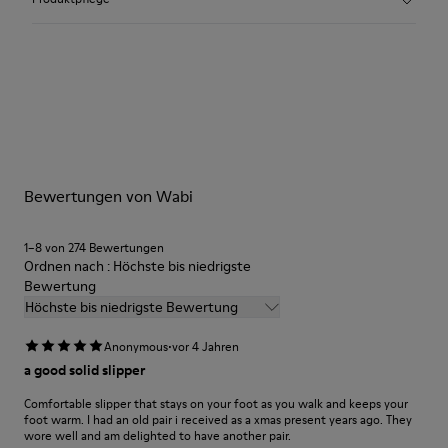
Textil
Farbe
Rot
Laufsohle/Eigenschaften
Unsere Schuhe werden aus sorgfältig ausgewählten und
92% gummi / 8% recycelter gummi
hochwertigen Materialien hergestellt. Mit den richtigen
Innensohle
Schuhpflegeprodukten halten sie länger.
EVA
Lining
Ausführliche Pflegehinweise finden Sie in unserer
74% textil (90% wolle- 10% polyester) 26% recycling
Bewertungen von Wabi
Schuhpflegeanleitung
.
polyester
1–8 von 274 Bewertungen
Ordnen nach : Höchste bis niedrigste
Bewertung
Höchste bis niedrigste Bewertung
·
Anonymous
vor 4 Jahren
a good solid slipper
Comfortable slipper that stays on your foot as you walk and keeps your
foot warm. I had an old pair i received as a xmas present years ago. They
wore well and am delighted to have another pair.