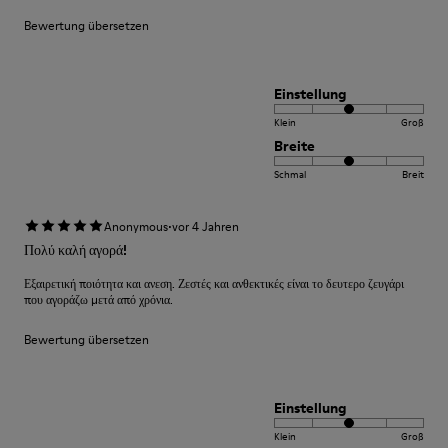
Bewertung übersetzen
Einstellung
Klein
Groß
Breite
Schmal
Breit
·
Anonymous
vor 4 Jahren
Πολύ καλή αγορά!
Εξαιρετική ποιότητα και ανεση. Ζεστές και ανθεκτικές είναι το δευτερο ζευγάρι
που αγοράζω μετά από χρόνια.
Bewertung übersetzen
Einstellung
Klein
Groß