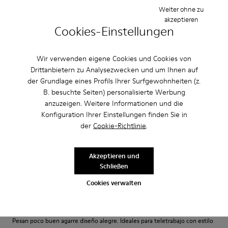
Weiter ohne zu
Schmal
Breit
akzeptieren
Cookies-Einstellungen
·
Anonymous
vor 5 Jahren
Come camminare scalzi ma molto meglio.
Wir verwenden eigene Cookies und Cookies von
Drittanbietern zu Analysezwecken und um Ihnen auf
Un comfort così mai provato prima. Un caldo abbraccio
der Grundlage eines Profils Ihrer Surfgewohnheiten (z.
Bewertung übersetzen
B. besuchte Seiten) personalisierte Werbung
anzuzeigen. Weitere Informationen und die
Konfiguration Ihrer Einstellungen finden Sie in
Einstellung
der
Cookie-Richtlinie
.
Klein
Groß
Breite
Akzeptieren und
Schließen
Schmal
Breit
Cookies verwalten
·
Anonymous
vor 4 Jahren
Comodidad
Pesan poco buen agarre diseño alegre. Ideales para teletrabajo con estilo