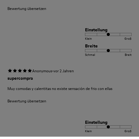
Bewertung übersetzen
Einstellung
Klein
Groß
Breite
Schmal
Breit
·
Anonymous
vor 2 Jahren
supercompra
Muy comodas y calentitas no existe sensación de frio con ellas
Bewertung übersetzen
Einstellung
Klein
Groß
Breite