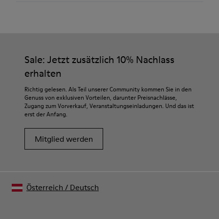
Farbe
Weinrot
Außensohle/Merkmale
Unsere Schuhe werden aus sorgfältig ausgewählten und
PU / TPU
hochwertigen Materialien hergestellt. Mit den richtigen
Innensohle
Schuhpflegeprodukten halten sie länger.
Sale: Jetzt zusätzlich 10% Nachlass
Herausnehmbares PU-Fußbett
Futter
erhalten
Ausführliche Pflegehinweise finden Sie in unserer
80% Textil (75% recycelter Polyester - 14% Hilo PU - 11%
Schuhpflegeanleitung
.
Richtig gelesen. Als Teil unserer Community kommen Sie in den
Elastan), 20% recycelter Polyester
Genuss von exklusiven Vorteilen, darunter Preisnachlässe,
Zugang zum Vorverkauf, Veranstaltungseinladungen. Und das ist
erst der Anfang.
Mitglied werden
Österreich
/
Deutsch