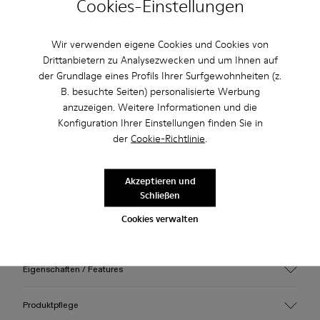
Cookies-Einstellungen
Überprüfen Sie den Warenbestand in Ihrem nächstgelegenen
Store
Wir verwenden eigene Cookies und Cookies von
Drittanbietern zu Analysezwecken und um Ihnen auf
Nutzen Sie den kostenlosen Standardversand und die
der Grundlage eines Profils Ihrer Surfgewohnheiten (z.
kostenlose Lieferung in die Stores bei Einkäufen über 45€.
B. besuchte Seiten) personalisierte Werbung
anzuzeigen. Weitere Informationen und die
2 Jahre Garantie auf Herstellungsfehler.
Konfiguration Ihrer Einstellungen finden Sie in
der
Cookie-Richtlinie
.
Beschreibung
Weinrote Caged-Sneaker mit wasserabweisendem Einsatz
Akzeptieren und
Schließen
aus 3D-gestricktem, Recycling-PET, Obermaterial aus
direktgespritztem TPU und Sohlen aus recyceltem PU.
Cookies verwalten
Vollständig recycelbar.
Eigenschaften / Features
Obermaterial
Produktpflege
Textil / Synthetisch