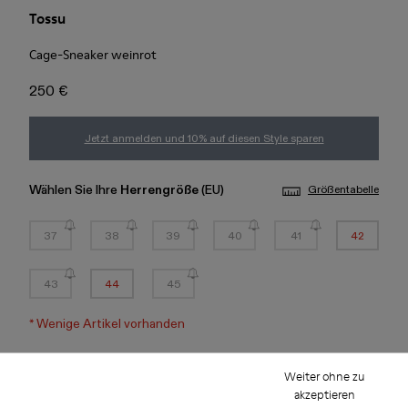
Tossu
Cage-Sneaker weinrot
250 €
Jetzt anmelden und 10% auf diesen Style sparen
Wählen Sie Ihre
Herrengröße
(EU)
Größentabelle
37
38
39
40
41
42
43
44
45
*
Wenige Artikel vorhanden
Weiter ohne zu
Hinzufügen
akzeptieren