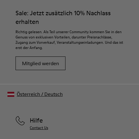
hochwertigen Materialien hergestellt. Mit den richtigen
Innensohle
Schuhpflegeprodukten halten sie länger.
Sale: Jetzt zusätzlich 10% Nachlass
PU
Futter
erhalten
Ausführliche Pflegehinweise finden Sie in unserer
80% textil (75% Recycling-polyester - 14% Hilo-PU - 11%
Schuhpflegeanleitung
.
Richtig gelesen. Als Teil unserer Community kommen Sie in den
spandex) 20% Recycling-polyester
Genuss von exklusiven Vorteilen, darunter Preisnachlässe,
Zugang zum Vorverkauf, Veranstaltungseinladungen. Und das ist
erst der Anfang.
Mitglied werden
Österreich
/
Deutsch
Hilfe
Contact Us