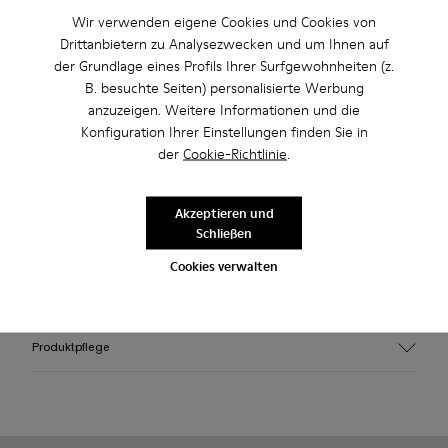
Nutzen Sie den kostenlosen Standardversand und die
Wir verwenden eigene Cookies und Cookies von
kostenlose Lieferung in die Stores bei Einkäufen über 45€.
Drittanbietern zu Analysezwecken und um Ihnen auf
der Grundlage eines Profils Ihrer Surfgewohnheiten (z.
2 Jahre Garantie auf Herstellungsfehler.
B. besuchte Seiten) personalisierte Werbung
anzuzeigen. Weitere Informationen und die
Beschreibung
Konfiguration Ihrer Einstellungen finden Sie in
der
Cookie-Richtlinie
.
Sneaker mit rosa Rahmen und wasserabweisender,
gestrickter 3D-Sockenkonstruktion aus Recycling-PET, im
Akzeptieren und
Spritzgussverfahren gefertigtem Obermaterial aus TPU und
Schließen
Laufsohle aus recyceltem PU. Vollständig wiederverwertbar.
Cookies verwalten
Eigenschaften / Features
Obermaterial
Produktpflege
Textil / Synthetisch
Farbe
Rosa
Laufsohle/Eigenschaften
Unsere Schuhe werden aus sorgfältig ausgewählten und
PU / TPU