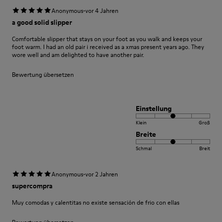
·
Anonymous
vor 4 Jahren
a good solid slipper
Comfortable slipper that stays on your foot as you walk and keeps your
foot warm. I had an old pair i received as a xmas present years ago. They
wore well and am delighted to have another pair.
Bewertung übersetzen
Einstellung
Klein
Groß
Breite
Schmal
Breit
·
Anonymous
vor 2 Jahren
supercompra
Muy comodas y calentitas no existe sensación de frio con ellas