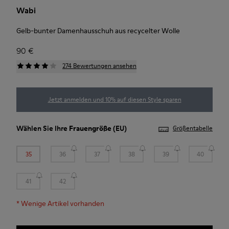
Wabi
Gelb-bunter Damenhausschuh aus recycelter Wolle
90 €
274 Bewertungen ansehen
Jetzt anmelden und 10% auf diesen Style sparen
Wählen Sie Ihre
Frauengröße
(EU)
Größentabelle
35
36
37
38
39
40
41
42
*
Wenige Artikel vorhanden