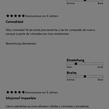
Schmal
Breit
·
Anonymous
vor 4 Jahren
Comodidad
Muy cómodas! Ya las tenía previamente y las he comprado de nuevo
porque a parte de cómodas son muy resistentes
Bewertung übersetzen
Einstellung
Klein
Groß
Breite
Schmal
Breit
·
Anonymous
vor 5 Jahren
Mejores? Imposible
Llevo usándolas ya unos añosson cálidas y cómodas y duraderas.