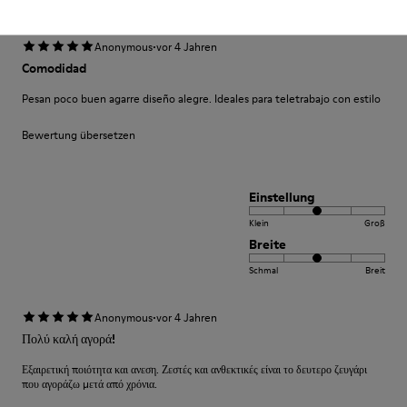
·
Anonymous
vor 4 Jahren
Comodidad
Pesan poco buen agarre diseño alegre. Ideales para teletrabajo con estilo
Bewertung übersetzen
Einstellung
Klein
Groß
Breite
Schmal
Breit
·
Anonymous
vor 4 Jahren
Πολύ καλή αγορά!
Εξαιρετική ποιότητα και ανεση. Ζεστές και ανθεκτικές είναι το δευτερο ζευγάρι
που αγοράζω μετά από χρόνια.