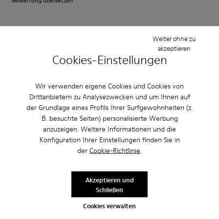
Bewertung übersetzen
Einstellung
Weiter ohne zu
akzeptieren
Klein
Groß
Cookies-Einstellungen
Breite
Schmal
Breit
Wir verwenden eigene Cookies und Cookies von
Drittanbietern zu Analysezwecken und um Ihnen auf
·
Anonymous
vor 5 Jahren
der Grundlage eines Profils Ihrer Surfgewohnheiten (z.
Come camminare scalzi ma molto meglio.
B. besuchte Seiten) personalisierte Werbung
Un comfort così mai provato prima. Un caldo abbraccio
anzuzeigen. Weitere Informationen und die
Konfiguration Ihrer Einstellungen finden Sie in
Bewertung übersetzen
der
Cookie-Richtlinie
.
Einstellung
Akzeptieren und
Schließen
Klein
Groß
Breite
Cookies verwalten
Schmal
Breit