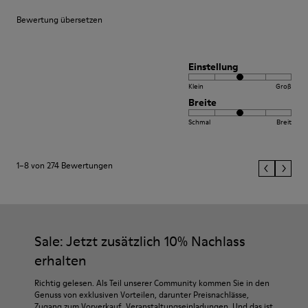
Bewertung übersetzen
Einstellung
Klein
Groß
Breite
Schmal
Breit
1–8 von 274 Bewertungen
Sale: Jetzt zusätzlich 10% Nachlass
erhalten
Richtig gelesen. Als Teil unserer Community kommen Sie in den
Genuss von exklusiven Vorteilen, darunter Preisnachlässe,
Zugang zum Vorverkauf, Veranstaltungseinladungen. Und das ist