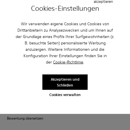
akzeptieren
·
Anonymous
vor 5 Jahren
Cookies-Einstellungen
Come camminare scalzi ma molto meglio.
Un comfort così mai provato prima. Un caldo abbraccio
Wir verwenden eigene Cookies und Cookies von
Drittanbietern zu Analysezwecken und um Ihnen auf
Bewertung übersetzen
der Grundlage eines Profils Ihrer Surfgewohnheiten (z.
B. besuchte Seiten) personalisierte Werbung
anzuzeigen. Weitere Informationen und die
Einstellung
Konfiguration Ihrer Einstellungen finden Sie in
Klein
Groß
der
Cookie-Richtlinie
.
Breite
Schmal
Breit
Akzeptieren und
Schließen
·
Anonymous
vor 4 Jahren
Cookies verwalten
Comodidad
Pesan poco buen agarre diseño alegre. Ideales para teletrabajo con estilo
Bewertung übersetzen