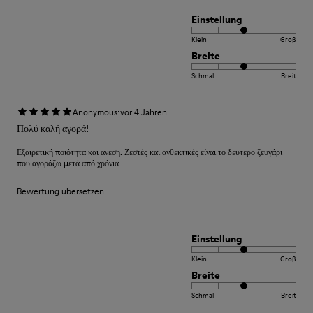
Einstellung
Klein
Groß
Breite
Schmal
Breit
·
Anonymous
vor 4 Jahren
Πολύ καλή αγορά!
Εξαιρετική ποιότητα και ανεση. Ζεστές και ανθεκτικές είναι το δευτερο ζευγάρι
που αγοράζω μετά από χρόνια.
Bewertung übersetzen
Einstellung
Klein
Groß
Breite
Schmal
Breit