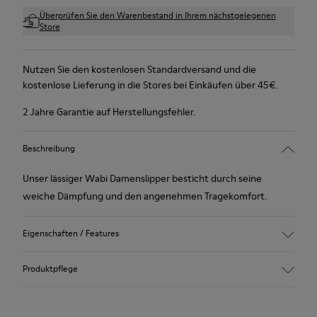
Überprüfen Sie den Warenbestand in Ihrem nächstgelegenen
Store
Nutzen Sie den kostenlosen Standardversand und die
kostenlose Lieferung in die Stores bei Einkäufen über 45€.
2 Jahre Garantie auf Herstellungsfehler.
Beschreibung
Unser lässiger Wabi Damenslipper besticht durch seine
weiche Dämpfung und den angenehmen Tragekomfort.
Eigenschaften / Features
90% Wolle
Produktpflege
Farbe: Grünblau
Laufsohle aus recyceltem Gummi: Guter Halt
Tweed innen und außen: Hohe Wärmeleistung und optimale