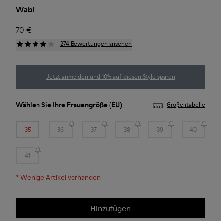
Wabi
70 €
274 Bewertungen ansehen
Jetzt anmelden und 10% auf diesen Style sparen
Wählen Sie Ihre
Frauengröße
(EU)
Größentabelle
35
36
37
38
39
40
41
*
Wenige Artikel vorhanden
Hinzufügen