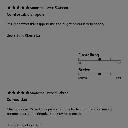
·
Anonymous
vor 5 Jahren
Comfortable slippers
Really comfortable slippers and the bright colour is very cheery
Bewertung übersetzen
Einstellung
Klein
Groß
Breite
Schmal
Breit
·
Anonymous
vor 4 Jahren
Comodidad
Muy cómodas! Ya las tenía previamente y las he comprado de nuevo
porque a parte de cómodas son muy resistentes
Bewertung übersetzen