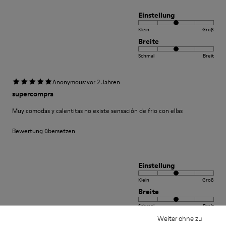
Einstellung
Klein
Groß
Breite
Schmal
Breit
·
Anonymous
vor 2 Jahren
supercompra
Muy comodas y calentitas no existe sensación de frio con ellas
Bewertung übersetzen
Einstellung
Klein
Groß
Breite
Schmal
Breit
Weiter ohne zu