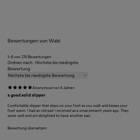
Klimaregulierung
Unsere Schuhe werden aus sorgfältig ausgewählten und
Futter: 72% Textil (90% Wolle, 10% Polyester), 28% Polyester
hochwertigen Materialien hergestellt. Mit den richtigen
Schuhpflegeprodukten halten sie länger.
Ausführliche Pflegehinweise finden Sie in unserer
Bewertungen von Wabi
Schuhpflegeanleitung
.
1–8 von 274 Bewertungen
Ordnen nach : Höchste bis niedrigste
Bewertung
Höchste bis niedrigste Bewertung
·
Anonymous
vor 4 Jahren
a good solid slipper
Comfortable slipper that stays on your foot as you walk and keeps your
foot warm. I had an old pair i received as a xmas present years ago. They
wore well and am delighted to have another pair.
Bewertung übersetzen