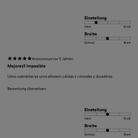
Einstellung
Klein
Groß
Breite
Schmal
Breit
·
Anonymous
vor 5 Jahren
Mejores? Imposible
Llevo usándolas ya unos añosson cálidas y cómodas y duraderas.
Bewertung übersetzen
Einstellung
Klein
Groß
Breite
Schmal
Breit