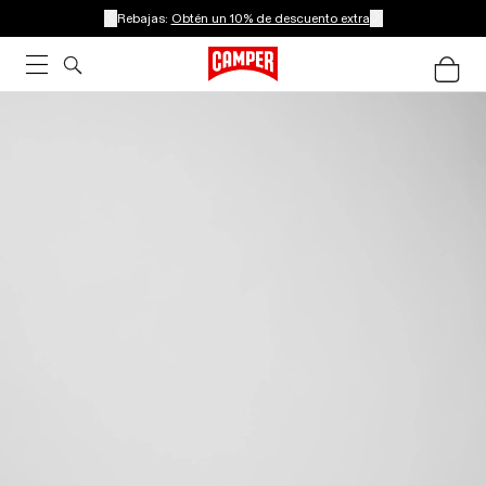
Rebajas:
Obtén un 10% de descuento extra