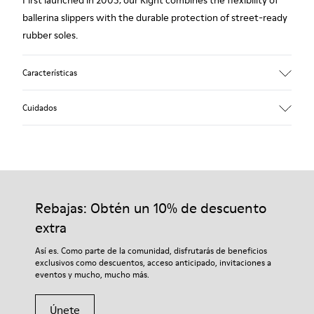
First launched in 2005, our Right combines the flexibility of
ballerina slippers with the durable protection of street-ready
rubber soles.
Características
Upper
Cuidados
Leather
Color
Black
Outsole/Features
Nuestros zapatos se han fabricado con materiales de primera
Rubber Outsole (20%
calidad cuidadosamente seleccionados. El uso de productos
Recycled)
adecuados para el cuidado del calzado los protegerá y
Rebajas: Obtén un 10% de descuento
Insole
garantizará que duren más tiempo.
PU Footbed
extra
Lining
Si deseas obtener información detallada sobre cómo cuidar de
Así es. Como parte de la comunidad, disfrutarás de beneficios
63% Leather variant 27% Recycled Polyester 10% Textile (71%
tu par, visita nuestra
Guía para el cuidado del calzado
.
exclusivos como descuentos, acceso anticipado, invitaciones a
Recycled Polyester - 29% Metallic Thread)
eventos y mucho, mucho más.
Únete