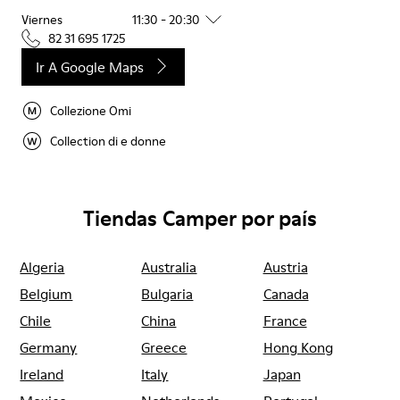
Viernes
11:30 - 20:30
82 31 695 1725
Ir A Google Maps
Collezione Omi
Collection di e donne
Tiendas Camper por país
Algeria
Australia
Austria
Belgium
Bulgaria
Canada
Chile
China
France
Germany
Greece
Hong Kong
Ireland
Italy
Japan