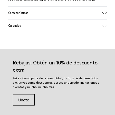
Características
90% Wool fabric
Cuidados
Color: red
Rubber outsole: Extraordinary Grip
Winter Linings: Winterproof - Climatic Comfort
Lining: 72 % Fabric (90% Wool - 10% Polyester) 28 % Polyester
Nuestros zapatos se han fabricado con materiales de primera
calidad cuidadosamente seleccionados. El uso de productos
adecuados para el cuidado del calzado los protegerá y
Rebajas: Obtén un 10% de descuento
garantizará que duren más tiempo.
extra
Si deseas obtener información detallada sobre cómo cuidar de
Así es. Como parte de la comunidad, disfrutarás de beneficios
tu par, visita nuestra
Guía para el cuidado del calzado
.
exclusivos como descuentos, acceso anticipado, invitaciones a
eventos y mucho, mucho más.
Únete