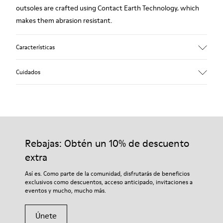
outsoles are crafted using Contact Earth Technology, which
makes them abrasion resistant.
Características
Smooth leather
Cuidados
Color: black
TPU Outsole with Contact Earth Technology: Abrasion
resistance
360º Stitching: greater durability.
Nuestros zapatos se han fabricado con materiales de primera
Leather Working Group Certified
calidad cuidadosamente seleccionados. El uso de productos
Lining: 50% Fabric (Recycled PET) - 40% PU - 10% Non-Woven
adecuados para el cuidado del calzado los protegerá y
Rebajas: Obtén un 10% de descuento
garantizará que duren más tiempo.
extra
Si deseas obtener información detallada sobre cómo cuidar de
Así es. Como parte de la comunidad, disfrutarás de beneficios
tu par, visita nuestra
Guía para el cuidado del calzado
.
exclusivos como descuentos, acceso anticipado, invitaciones a
eventos y mucho, mucho más.
Únete