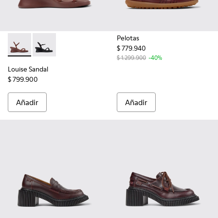
Pelotas
$ 779.940
Louise Sandal - K201916-002 - Sandalias de piel burdeos para
Louise Sandal - K201916-001
$ 1.299.900
-40%
Louise Sandal
$ 799.900
Añadir
Añadir