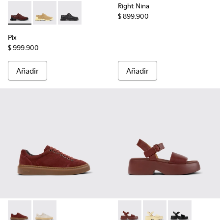
Right Nina
$ 899.900
Pix - K201851-010 - Zapatos de piel burdeos para mujer.
Pix - K201851-007
Pix - K201851-001
Pix
$ 999.900
Añadir
Añadir
Runner Twentyfive - K201907-005 - Zapatillas de piel de serr
Runner Twentyfive - K201907-003
Tasha - K201659-012 - Sandali
Tasha - K201659-013
Tasha - K2016