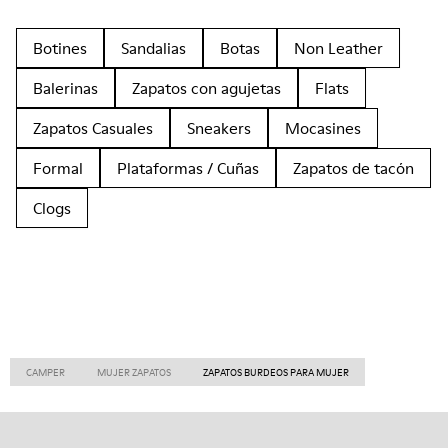
Botines
Sandalias
Botas
Non Leather
Balerinas
Zapatos con agujetas
Flats
Zapatos Casuales
Sneakers
Mocasines
Formal
Plataformas / Cuñas
Zapatos de tacón
Clogs
CAMPER
MUJER ZAPATOS
ZAPATOS BURDEOS PARA MUJER