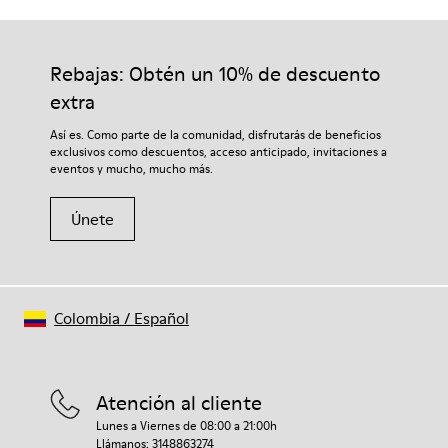
Suela/Características
Nuestros zapatos se han fabricado con materiales de primera
Suelas de goma (20%
calidad cuidadosamente seleccionados. El uso de productos
recicladas)
adecuados para el cuidado del calzado los protegerá y
Rebajas: Obtén un 10% de descuento
autocierre
garantizará que duren más tiempo.
Cordones elásticos
extra
Plantilla
Si deseas obtener información detallada sobre cómo cuidar de
Así es. Como parte de la comunidad, disfrutarás de beneficios
Plantilla de EVA
tu par, visita nuestra
Guía para el cuidado del calzado
.
exclusivos como descuentos, acceso anticipado, invitaciones a
Forro
eventos y mucho, mucho más.
40% piel 33% poliéster reciclado 27% acabado de ante de piel
Únete
Colombia
/
Español
Atención al cliente
Lunes a Viernes de 08:00 a 21:00h
Llámanos: 3148863274