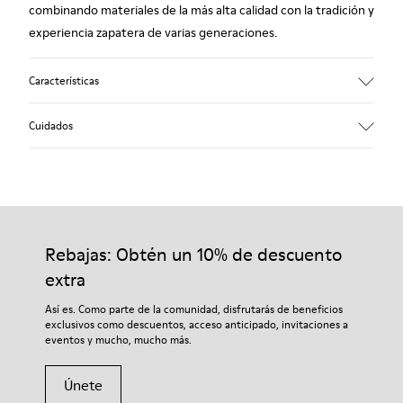
combinando materiales de la más alta calidad con la tradición y
experiencia zapatera de varias generaciones.
Características
Empeine
Cuidados
100.0% Piel vacuna
Color
Multicolor
Suela/Características
Nuestros zapatos se han fabricado con materiales de primera
Suela de goma
calidad cuidadosamente seleccionados. El uso de productos
Plantilla
adecuados para el cuidado del calzado los protegerá y
Rebajas: Obtén un 10% de descuento
Plantilla de PU
garantizará que duren más tiempo.
Forro
extra
67.92% Piel vacuna, 32.08% PET reciclado
Si deseas obtener información detallada sobre cómo cuidar de
Así es. Como parte de la comunidad, disfrutarás de beneficios
tu par, visita nuestra
Guía para el cuidado del calzado
.
exclusivos como descuentos, acceso anticipado, invitaciones a
eventos y mucho, mucho más.
Únete