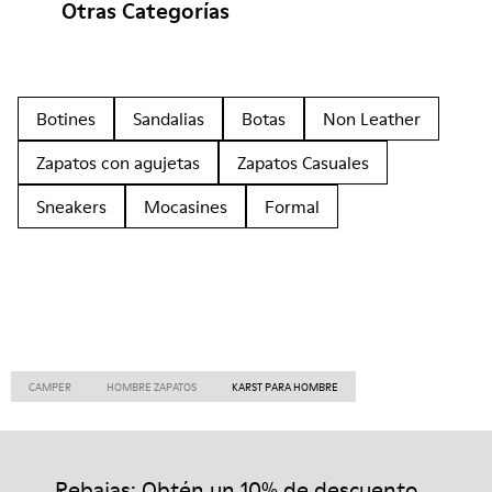
Otras Categorías
Botines
Sandalias
Botas
Non Leather
Zapatos con agujetas
Zapatos Casuales
Sneakers
Mocasines
Formal
CAMPER
HOMBRE ZAPATOS
KARST PARA HOMBRE
Rebajas: Obtén un 10% de descuento