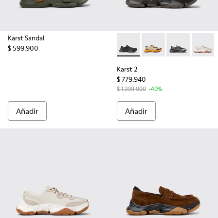
Karst Sandal
$ 599.900
Karst 2 - K101068-001 - Snea
Karst 2 - K101068-012
Karst 2 - K10
Karst 2
Karst 2
$ 779.940
$ 1.299.900
-40%
Añadir
Añadir