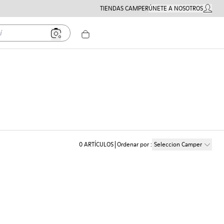
TIENDAS CAMPER
ÚNETE A NOSOTROS
MI CUE
0
ARTÍCULOS
Ordenar por
:
Seleccion Camper