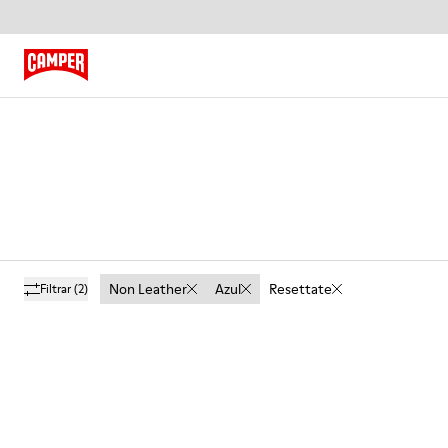
Non Leather
Azul
Resettate
Filtrar
(2)