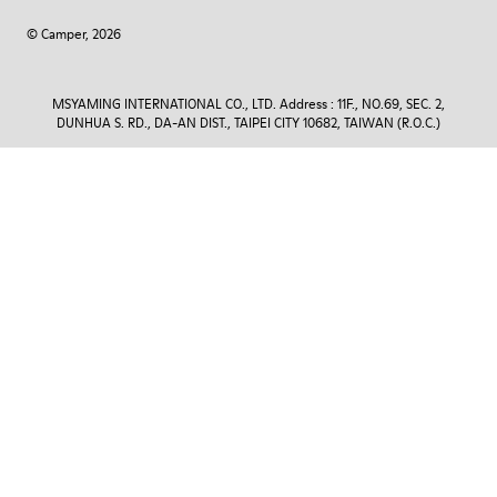
© Camper, 2026
MSYAMING INTERNATIONAL CO., LTD. Address : 11F., NO.69, SEC. 2,
DUNHUA S. RD., DA-AN DIST., TAIPEI CITY 10682, TAIWAN (R.O.C.)