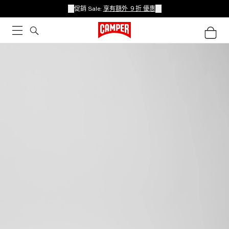
促銷 Sale:
享有額外 ９折 優惠