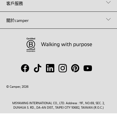
客戶服務
關於camper
© Camper, 2026
MSYAMING INTERNATIONAL CO., LTD. Address : 11F., NO.69, SEC. 2,
DUNHUA S. RD., DA-AN DIST., TAIPEI CITY 10682, TAIWAN (R.O.C.)