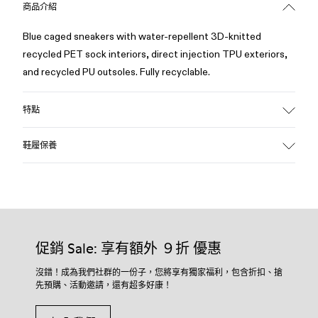
商品介紹
Blue caged sneakers with water-repellent 3D-knitted
recycled PET sock interiors, direct injection TPU exteriors,
and recycled PU outsoles. Fully recyclable.
特點
Upper
鞋履保養
Textile / Synthetic
Color
Blue
Outsole/Features
我們的鞋履選用精心挑選的優質物料製作。使用合適的鞋履護
PU / TPU
理產品將可保護鞋履，並確保更持久耐用。
Insole
促銷 Sale: 享有額外 ９折 優惠
PU Removable Footbed
如欲獲取有關如何護理您鞋履的詳細說明，請瀏覽我們的
鞋履
Lining
護理指南
.
沒錯！成為我們社群的一份子，您將享有獨家福利，包含折扣、搶
80% textile (75% recycled polyester - 14% Hilo PU - 11
先預購、活動邀請，還有超多好康！
spandex) 20% recycled polyester