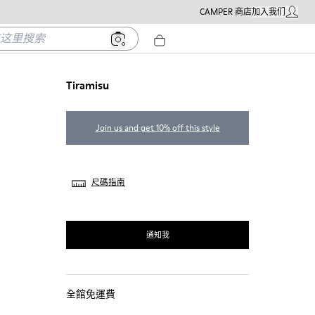
CAMPER 商店
加入我们
我的帳戶
里搜索
Tiramisu
Join us and get 10% off this style
尺碼指南
通知我
全館免運費