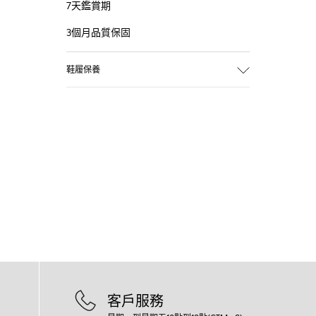
7天鑑賞期
3個月品質保固
鞋履保養
客戶服務