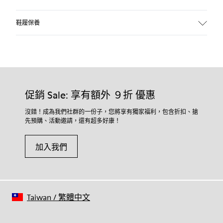
鞋履保養
我們的鞋履選用精心挑選的優質物料製作。使用合適的鞋履護
理產品將可保護鞋履，並確保更持久耐用。
促銷 Sale: 享有額外 ９折 優惠
如欲獲取有關如何護理您鞋履的詳細說明，請瀏覽我們的
鞋履
護理指南
.
沒錯！成為我們社群的一份子，您將享有獨家福利，包含折扣、搶
先預購、活動邀請，還有超多好康！
加入我們
Taiwan
/
繁體中文