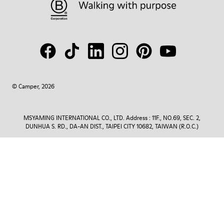
© Camper, 2026
MSYAMING INTERNATIONAL CO., LTD. Address : 11F., NO.69, SEC. 2,
DUNHUA S. RD., DA-AN DIST., TAIPEI CITY 10682, TAIWAN (R.O.C.)