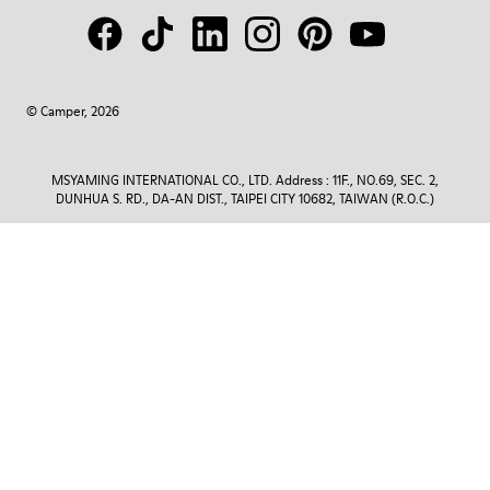
© Camper, 2026
MSYAMING INTERNATIONAL CO., LTD. Address : 11F., NO.69, SEC. 2,
DUNHUA S. RD., DA-AN DIST., TAIPEI CITY 10682, TAIWAN (R.O.C.)