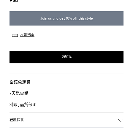
Peu
Join us and get 10% off this style
尺碼指南
通知我
全館免運費
7天鑑賞期
3個月品質保固
鞋履保養