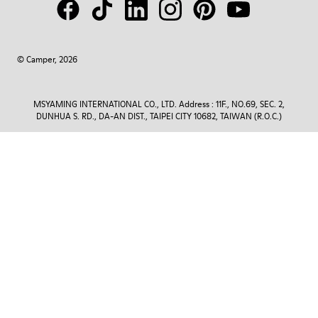
© Camper, 2026
MSYAMING INTERNATIONAL CO., LTD. Address : 11F., NO.69, SEC. 2,
DUNHUA S. RD., DA-AN DIST., TAIPEI CITY 10682, TAIWAN (R.O.C.)