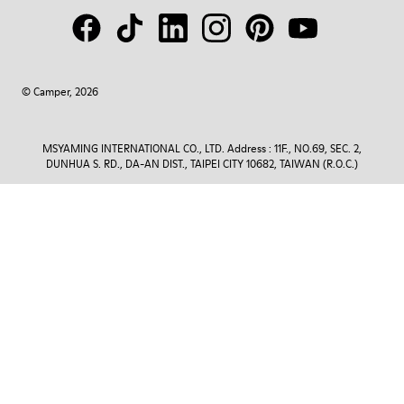
© Camper, 2026
MSYAMING INTERNATIONAL CO., LTD. Address : 11F., NO.69, SEC. 2,
DUNHUA S. RD., DA-AN DIST., TAIPEI CITY 10682, TAIWAN (R.O.C.)