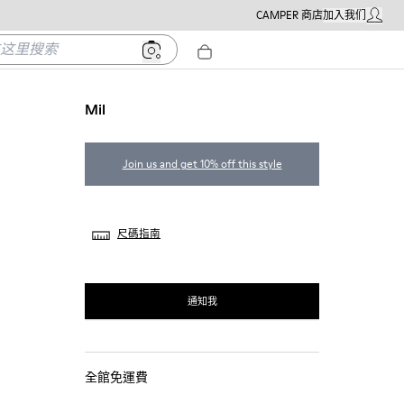
CAMPER 商店
加入我们
我的帳戶
里搜索
Mil
Join us and get 10% off this style
尺碼指南
通知我
全館免運費