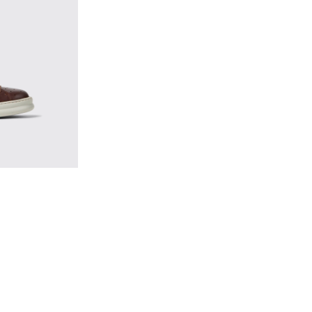
- 男士棕色皮質運動鞋
4
226-047
- K100226-017