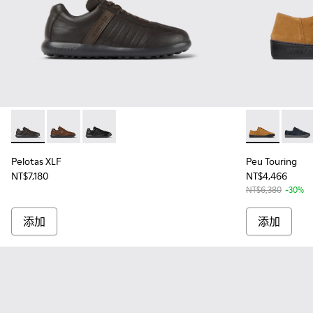
Pelotas XLF - K100752-002 - 男士棕色皮質運動鞋
Pelotas XLF - K100752-007
Pelotas XLF - K100752-001
Peu Tourin
Peu T
Pelotas XLF
Peu Touring
NT$7,180
NT$4,466
NT$6,380
-30%
添加
添加