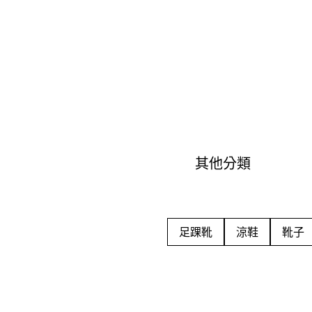
其他分類
足踝靴
涼鞋
靴子