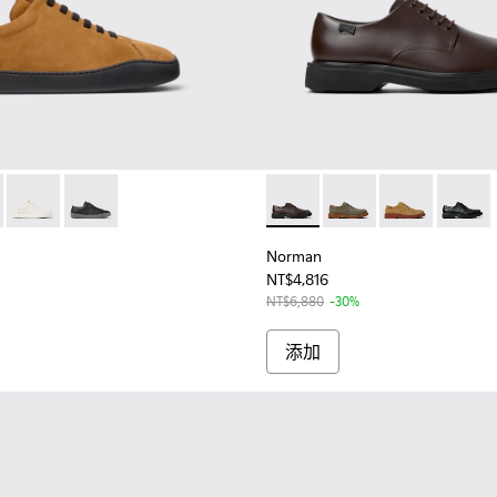
g - K100479-059 - 男士棕色麂皮運動鞋
ouring - K100479-051
Peu Touring - K100479-045
Peu Touring - K100479-001
Norman - K100998-002 
Norman - K100998-0
Norman - K10
Norman
Norman
NT$4,816
NT$6,880
-30%
添加