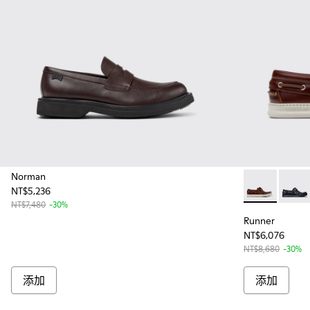
Norman
NT$5,236
Runner - 
Runne
NT$7,480
-30%
Runner
NT$6,076
NT$8,680
-30%
添加
添加